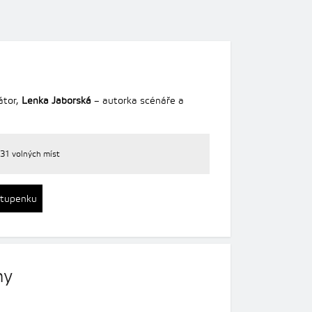
átor,
Lenka Jaborská
– autorka scénáře a
31 volných míst
stupenku
ny