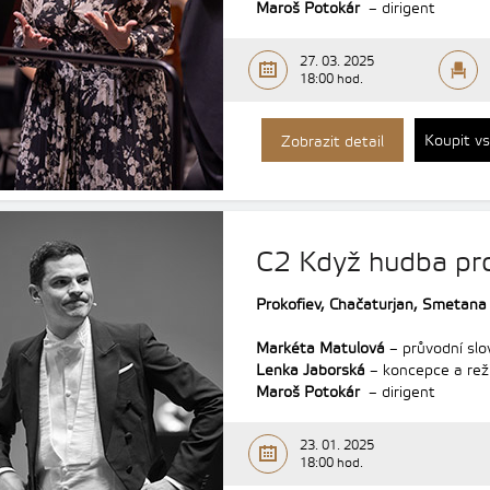
Maroš Potokár
– dirigent
27. 03. 2025
18:00 hod.
Koupit v
Zobrazit detail
C2 Když hudba pr
Prokofiev,
Chačaturjan,
Smetan
Markéta Matulová
– průvodní slo
Lenka Jaborská
– koncepce a rež
Maroš Potokár
– dirigent
23. 01. 2025
18:00 hod.