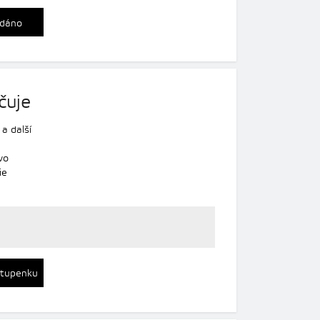
dáno
čuje
v
a další
vo
ie
stupenku