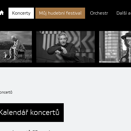
Koncerty
Můj hudební festival
Orchestr
Další a
oncertů
Kalendář koncertů