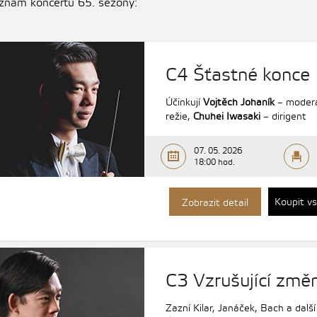
znam koncertů 65. sezóny:
C4 Šťastné konce
Účinkují
Vojtěch Johaník
– moder
režie,
Chuhei Iwasaki
– dirigent
07. 05. 2026
18:00 hod.
Koupit v
Zobrazit detail
C3 Vzrušující změ
Zazní Kilar, Janáček, Bach a další