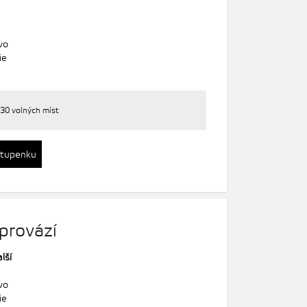
vo
ie
30 volných míst
stupenku
provází
lší
vo
ie