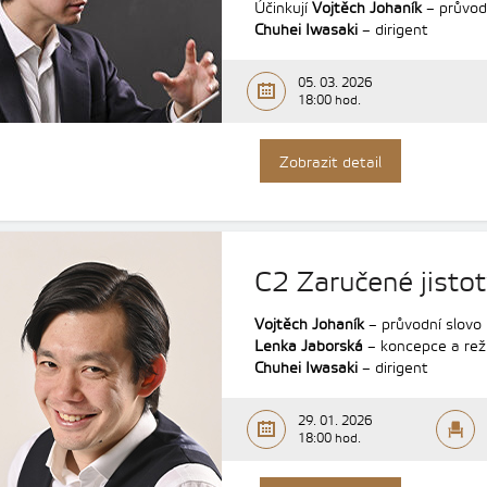
Účinkují
Vojtěch Johaník
– průvod
Chuhei Iwasaki
– dirigent
05. 03. 2026
18:00 hod.
Zobrazit detail
C2 Zaručené jisto
Vojtěch Johaník
– průvodní slovo
Lenka Jaborská
– koncepce a rež
Chuhei Iwasaki
– dirigent
29. 01. 2026
18:00 hod.