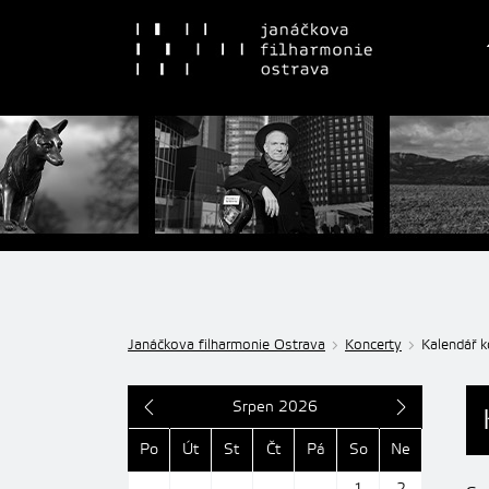
Janáčkova filharmonie Ostrava
Koncerty
Kalendář k
Srpen 2026
Po
Út
St
Čt
Pá
So
Ne