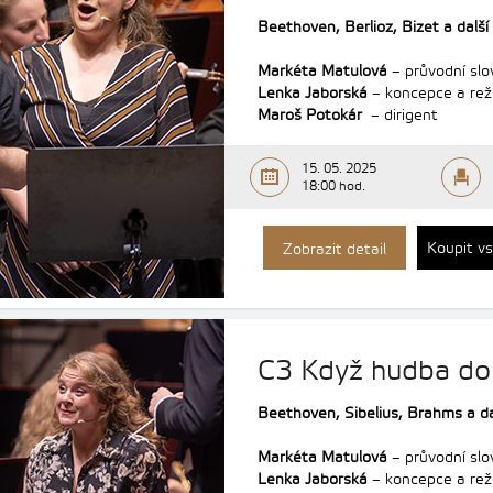
Beethoven,
Berlioz,
Bizet
a další
Markéta Matulová
– průvodní slo
Lenka Jaborská
– koncepce a rež
Maroš Potokár
– dirigent
15. 05. 2025
18:00 hod.
Koupit v
Zobrazit detail
C3 Když hudba do
Beethoven,
Sibelius,
Brahms
a da
Markéta Matulová
– průvodní slo
Lenka Jaborská
– koncepce a rež