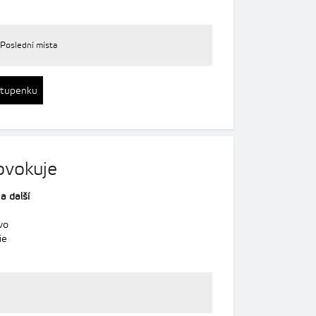
Poslední místa
stupenku
ovokuje
a
a další
vo
ie