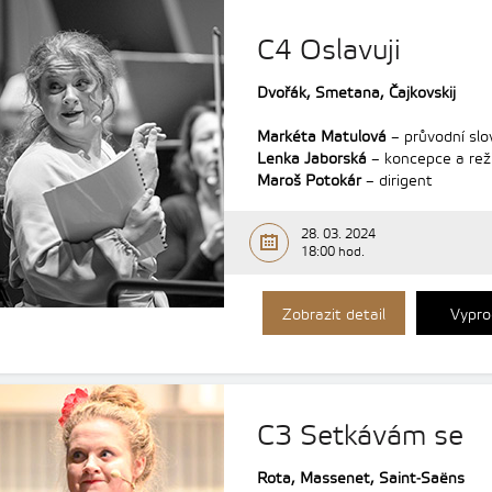
C4 Oslavuji
Dvořák,
Smetana, Čajkovskij
Markéta Matulová
– průvodní slo
Lenka Jaborská
– koncepce a rež
Maroš Potokár
– dirigent
28. 03. 2024
18:00 hod.
Zobrazit detail
Vypro
C3 Setkávám se
Rota, Massenet, Saint‑Saëns