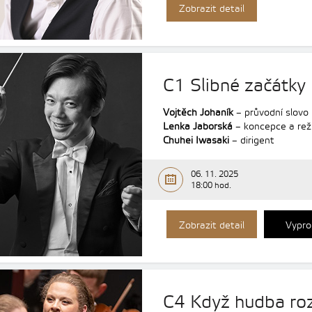
Zobrazit detail
C1 Slibné začátky
Vojtěch Johaník
– průvodní slovo
Lenka Jaborská
– koncepce a rež
Chuhei Iwasaki
– dirigent
06. 11. 2025
18:00 hod.
Zobrazit detail
Vypro
C4 Když hudba roz