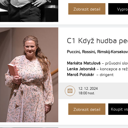
Zobrazit detail
Vypro
C1 Když hudba pe
Puccini, Rossini,
Rimskij-Korsako
Markéta Matulová
– průvodní slo
Lenka Jaborská
– koncepce a rež
Maroš Potokár
– dirigent
12. 12. 2024
18:00 hod.
Koupit v
Zobrazit detail