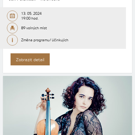
13. 05. 2024
19:00 hod.
89 volných míst
Změna programu/ účinkujích
Zobrazit detail