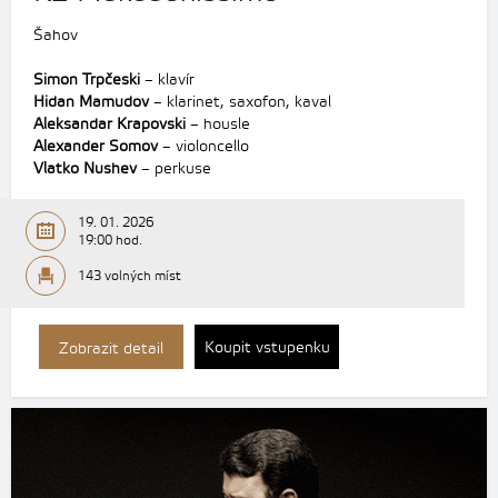
Šahov
Simon Trpčeski
– klavír
Hidan Mamudov
– klarinet, saxofon, kaval
Aleksandar Krapovski
– housle
Alexander Somov
– violoncello
Vlatko Nushev
– perkuse
19. 01. 2026
19:00 hod.
143 volných míst
Koupit vstupenku
Zobrazit detail