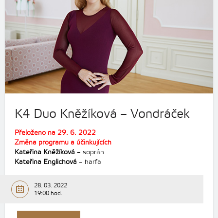
K4 Duo Kněžíková – Vondráček
Přeloženo na 29. 6. 2022
Změna programu a účinkujících
Kateřina Kněžíková
– soprán
Kateřina Englichová
– harfa
28. 03. 2022
19:00 hod.