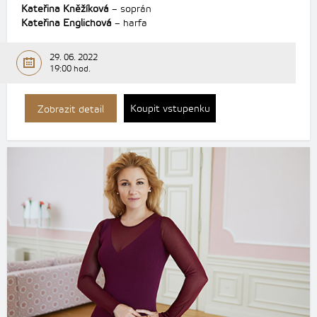
Kateřina Kněžíková
– soprán
Kateřina Englichová
– harfa
29. 06. 2022
19:00 hod.
Koupit vstupenku
Zobrazit detail