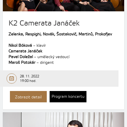
K2 Camerata Janáček
Zelenka, Respighi, Novák, Šostakovič, Martinů, Prokofjev
Nikol Bóková
– klavír
Camerata Janáček
Pavel Doležal
– umělecký vedoucí
Maroš Potokár
– dirigent
28. 11. 2022
19:00 hod.
Program koncertu
Zobrazit detail