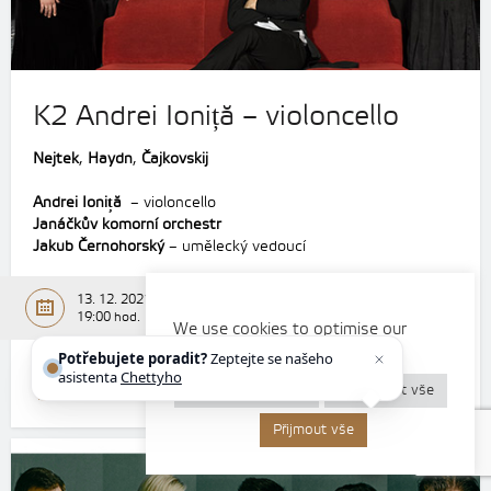
K2 Andrei Ioniță – violoncello
Nejtek
,
Haydn
,
Čajkovskij
Andrei Ioniță
– violoncello
Janáčkův komorní orchestr
Jakub Černohorský
– umělecký vedoucí
13. 12. 2021
19:00 hod.
We use cookies to optimise our
website and our services.
Potřebujete poradit?
Zeptejte se našeho
asistenta
Chettyho
.
Program koncertu
Zobrazit detail
Nastavení cookies
Odmítnout vše
Přijmout vše