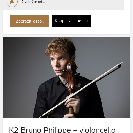
-2 volných míst
Koupit vstupenku
Zobrazit detail
K2 Bruno Philippe – violoncello