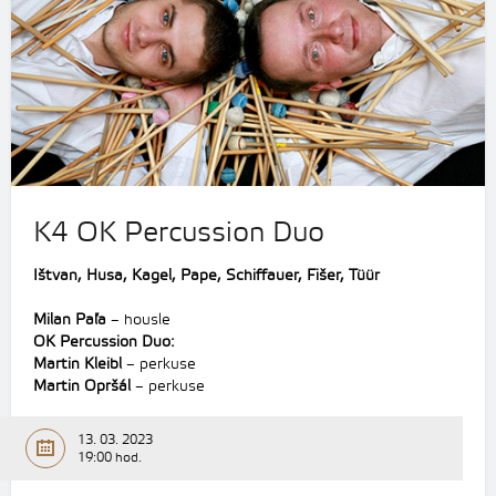
K4 OK Percussion Duo
Ištvan, Husa, Kagel, Pape, Schiffauer, Fišer, Tüür
Milan Paľa
– housle
OK Percussion Duo:
Martin Kleibl
– perkuse
Martin Opršál
– perkuse
13. 03. 2023
19:00 hod.