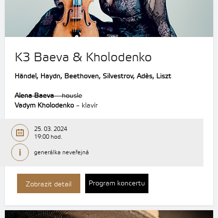
K3 Baeva & Kholodenko
Händel, Haydn, Beethoven, Silvestrov, Adès, Liszt
Alena Baeva
– housle
Vadym Kholodenko
– klavír
25. 03. 2024
19:00 hod.
generálka neveřejná
Program koncertu
Zobrazit detail