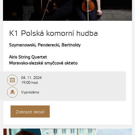
K1 Polská komorní hudba
Szymanowski, Penderecki, Bartholdy
Airis String Quartet
Moravsko-slezské smyčcové okteto
04. 11. 2024
19:00 hod.
Vyprodáno
Zobrazit detail