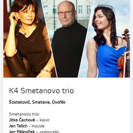
K4 Smetanovo trio
Šostakovič, Smetana, Dvořák
Smetanovo trio:
Jitka Čechová
– klavír
Jan Talich
– housle
Jan Páleníček
– violoncello