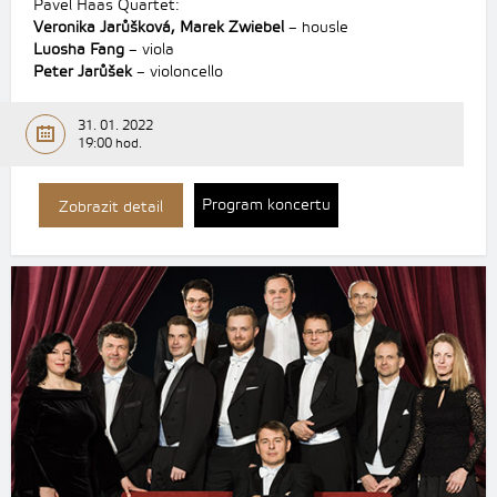
Pavel Haas Quartet:
Veronika Jarůšková, Marek Zwiebel
– housle
Luosha Fang
– viola
Peter Jarůšek
– violoncello
31. 01. 2022
19:00 hod.
Program koncertu
Zobrazit detail