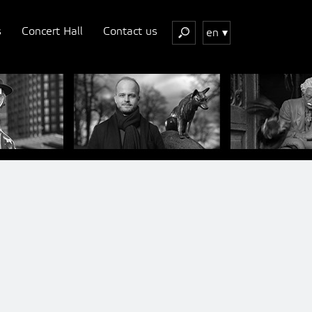
s
Concert Hall
Contact us
en