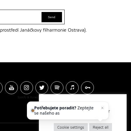
 prostředí Janáčkovy filharmonie Ostrava).
Spotify & Itunes Icons made by
Freepik
from
www.flaticon.com
Potřebujete poradit?
Zeptejte
We use cookies to optimise our
se našeho asistenta
website and our services.
Cookie settings
Reject all