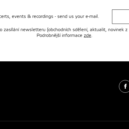
rts, events & recordings - send us your e-mail.
zasílání newsletteru (obchodních sdělení, aktualit, novinek z
Podrobnější informace
zde
.