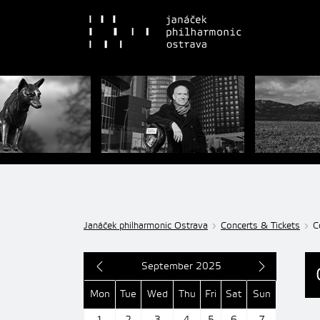
Janáček philharmonic Ostrava
Concerts & Tickets
C
September 2025
Mon
Tue
Wed
Thu
Fri
Sat
Sun