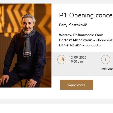
P1 Opening concer
Pärt, Šostakovič
Warsaw Philharmonic Choir
Bartosz Michałowski
– choirmaste
Daniel Raiskin
– conductor
12. 09. 2025
19:00 p.m.
non publ
Read more