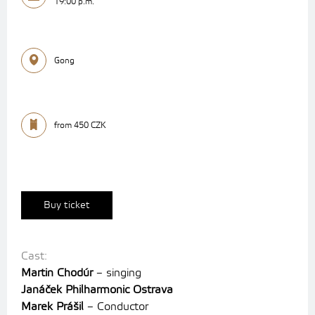
19:00 p.m.
Gong
from 450 CZK
Buy ticket
Cast:
Martin Chodúr
– singing
Janáček Philharmonic Ostrava
Marek Prášil
– Conductor