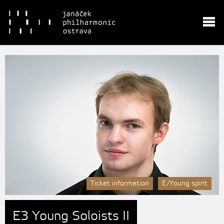
Ticket information
E/Young spirit
E3 Young Soloists II