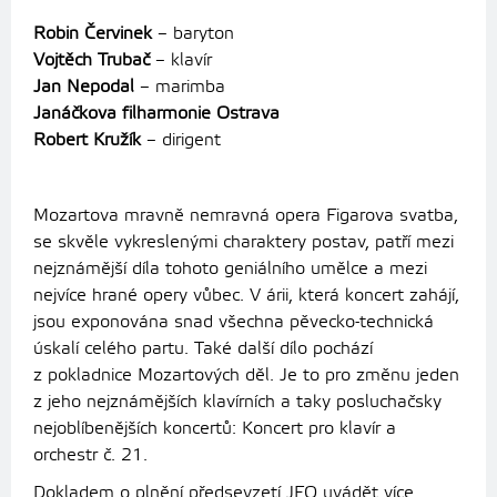
Robin Červinek
– baryton
Vojtěch Trubač
– klavír
Jan Nepodal
– marimba
Janáčkova filharmonie Ostrava
Robert Kružík
– dirigent
Mozartova mravně nemravná opera Figarova svatba,
se skvěle vykreslenými charaktery postav, patří mezi
nejznámější díla tohoto geniálního umělce a mezi
nejvíce hrané opery vůbec. V árii, která koncert zahájí,
jsou exponována snad všechna pěvecko-technická
úskalí celého partu. Také další dílo pochází
z pokladnice Mozartových děl. Je to pro změnu jeden
z jeho nejznámějších klavírních a taky posluchačsky
nejoblíbenějších koncertů: Koncert pro klavír a
orchestr č. 21.
Dokladem o plnění předsevzetí JFO uvádět více