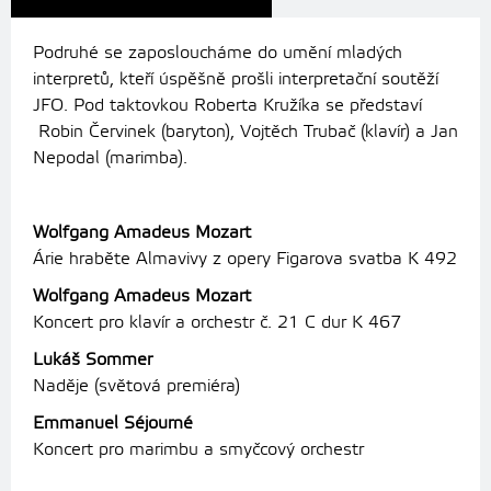
Podruhé se zaposloucháme do umění mladých
interpretů, kteří úspěšně prošli interpretační soutěží
JFO. Pod taktovkou Roberta Kružíka se představí
Robin Červinek (baryton), Vojtěch Trubač (klavír) a Jan
Nepodal (marimba).
Wolfgang Amadeus Mozart
Árie hraběte Almavivy z opery Figarova svatba K 492
Wolfgang Amadeus Mozart
Koncert pro klavír a orchestr č. 21 C dur K 467
Lukáš Sommer
Naděje (světová premiéra)
Emmanuel Séjourné
Koncert pro marimbu a smyčcový orchestr