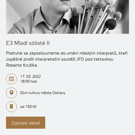
E3 Mladí sólisté II
Podruhé se zaposloucháme do umění mladých interpretů, kteří
úspěšně prošli interpretační soutěží JFO pod taktovkou
Roberta Kružíka.
17. 03. 2022
18:00 hod.
Dům kultury města Ostravy
od 150 Kč
Zobrazit detail