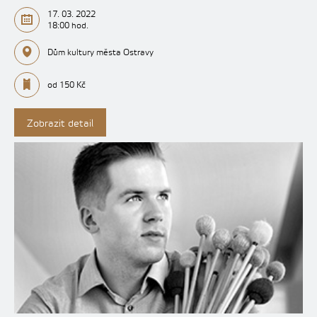
17. 03. 2022
18:00 hod.
Dům kultury města Ostravy
od 150 Kč
Zobrazit detail