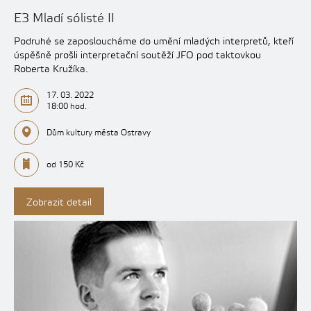
E3 Mladí sólisté II
Podruhé se zaposloucháme do umění mladých interpretů, kteří
úspěšně prošli interpretační soutěží JFO pod taktovkou
Roberta Kružíka.
17. 03. 2022
18:00 hod.
Dům kultury města Ostravy
od 150 Kč
Zobrazit detail