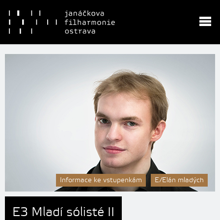
Informace ke vstupenkám
E/Elán mladých
E3 Mladí sólisté II