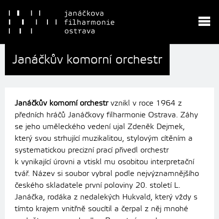
Janáčkův komorní orchestr
Janáčkův komorní orchestr
vznikl v roce 1964 z
předních hráčů Janáčkovy filharmonie Ostrava. Záhy
se jeho uměleckého vedení ujal Zdeněk Dejmek,
který svou strhující muzikalitou, stylovým cítěním a
systematickou precizní prací přivedl orchestr
k
vynikající úrovni a vtiskl mu osobitou interpretační
tvář. Název si soubor vybral podle nejvýznamnějšího
českého skladatele první poloviny 20. století L.
Janáčka, rodáka z nedalekých Hukvald, který vždy s
tímto krajem vnitřně soucítil a čerpal z něj mnohé