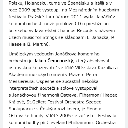
Polsku, Holandsku, turné ve Španělsku a Itálii) a v
roce 2009 opět vystoupil na Mezinárodním hudebním
festivalu Pražské Jaro. V roce 2011 vydal Janáčkův
komorní orchestr nové profilové CD u prestižního
britského vydavatelství Chandos Records s názvem
Czech music for Strings se skladbami L. Janáčka, P.
Haase a B. Martinů.
Uměleckým vedoucím Janáčkova komorního
orchestru je
Jakub Černohorský
, který
absolvoval
ostravskou konzervatoř ve třídě Vítězslava Kuzníka a
Akademii múzických umění v Praze u Petra
Messiereura. Úspěšně se zúčastnil několika
interpretačních soutěží a sólově vystupoval
s Janáčkovou filharmonií Ostrava, Filharmonií Hradec
Králové, St.Gellert Festival Orchestra Szeged.
Spolupracuje s Českým rozhlasem, je členem
Ostravské bandy. V létě 2005 se zúčastnil Festivalu
komorní hudby při Cleveland Philharmonic Orchestra