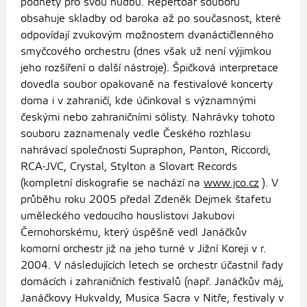
podněty pro svou hudbu. Repertoár souboru
obsahuje skladby od baroka až po současnost, které
odpovídají zvukovým možnostem dvanáctičlenného
smyčcového orchestru (dnes však už není výjimkou
jeho rozšíření o další nástroje). Špičková interpretace
dovedla soubor opakovaně na festivalové koncerty
doma i v zahraničí, kde účinkoval s významnými
českými nebo zahraničními sólisty. Nahrávky tohoto
souboru zaznamenaly vedle Českého rozhlasu
nahrávací společnosti Supraphon, Panton, Riccordi,
RCA-JVC, Crystal, Stylton a Slovart Records
(kompletní diskografie se nachází na
www.jco.cz
).
V
průběhu roku 2005 předal Zdeněk Dejmek štafetu
uměleckého vedoucího houslistovi Jakubovi
Černohorskému, který úspěšně vedl Janáčkův
komorní orchestr již na jeho turné v Jižní Koreji v r.
2004. V následujících letech se orchestr účastnil řady
domácích i zahraničních festivalů (např. Janáčkův máj,
Janáčkovy Hukvaldy, Musica Sacra v Nitře, festivaly v