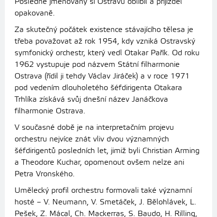
Posledně jmenovaný si Ostravu oblíbil a přijížděl
opakovaně.
Za skutečný počátek existence stávajícího tělesa je
třeba považovat až rok 1954, kdy vzniká Ostravský
symfonický orchestr, který vedl Otakar Pařík. Od roku
1962 vystupuje pod názvem Státní filharmonie
Ostrava (řídil ji tehdy Václav Jiráček) a v roce 1971
pod vedením dlouholetého šéfdirigenta Otakara
Trhlíka získává svůj dnešní název Janáčkova
filharmonie Ostrava.
V současné době je na interpretačním projevu
orchestru nejvíce znát vliv dvou významných
šéfdirigentů posledních let, jimiž byli Christian Arming
a Theodore Kuchar, opomenout ovšem nelze ani
Petra Vronského.
Umělecký profil orchestru formovali také významní
hosté – V. Neumann, V. Smetáček, J. Bělohlávek, L.
Pešek, Z. Mácal, Ch. Mackerras, S. Baudo, H. Rilling,