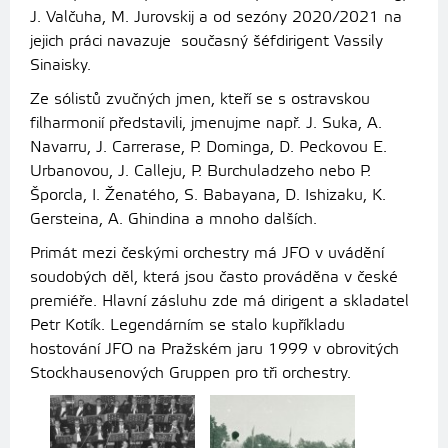
J. Valčuha, M. Jurovskij a od sezóny 2020/2021 na
jejich práci navazuje současný šéfdirigent Vassily
Sinaisky.
Ze sólistů zvučných jmen, kteří se s ostravskou
filharmonií představili, jmenujme např. J. Suka, A.
Navarru, J. Carrerase, P. Dominga, D. Peckovou E.
Urbanovou, J. Calleju, P. Burchuladzeho nebo P.
Šporcla, I. Ženatého, S. Babayana, D. Ishizaku, K.
Gersteina, A. Ghindina a mnoho dalších.
Primát mezi českými orchestry má JFO v uvádění
soudobých děl, která jsou často prováděna v české
premiéře. Hlavní zásluhu zde má dirigent a skladatel
Petr Kotík. Legendárním se stalo kupříkladu
hostování JFO na Pražském jaru 1999 v obrovitých
Stockhausenových Gruppen pro tři orchestry.