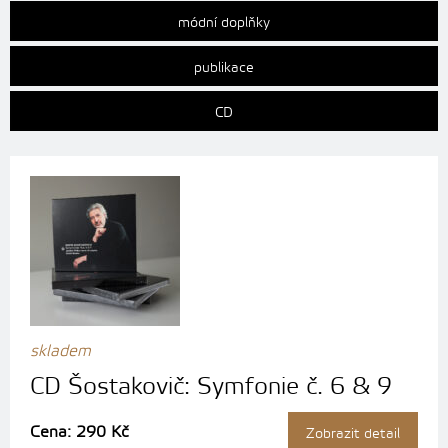
módní doplňky
publikace
CD
skladem
CD Šostakovič: Symfonie č. 6 & 9
Cena: 290 Kč
Zobrazit detail