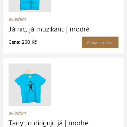
skladem
Já nic, já muzikant | modré
Cena: 200 Kč
Zobrazit detail
skladem
Tady to diriguju já | modré