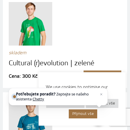
skladem
Cultural (r)evolution | zelené
Cena: 300 Kč
Zobrazit detail
We use cookies to optimise our
website and our services.
Potřebujete poradit?
Zeptejte se našeho
asistenta
Chettyho
.
Nastavení cookies
Odmítnout vše
Přijmout vše