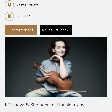
Vesmír, Ostrava
od 480 Kč
Zobrazit detail
Koupit vstupenku
K2 Baeva & Kholodenko: Housle a klavír