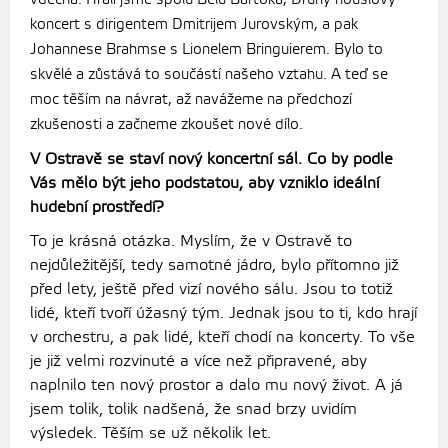
koncert s dirigentem Dmitrijem Jurovským, a pak
Johannese Brahmse s Lionelem Bringuierem. Bylo to
skvělé a zůstává to součástí našeho vztahu. A teď se
moc těším na návrat, až navážeme na předchozí
zkušenosti a začneme zkoušet nové dílo.
V Ostravě se staví nový koncertní sál. Co by podle
Vás mělo být jeho podstatou, aby vzniklo ideální
hudební prostředí?
To je krásná otázka. Myslím, že v Ostravě to
nejdůležitější, tedy samotné jádro, bylo přítomno již
před lety, ještě před vizí nového sálu. Jsou to totiž
lidé, kteří tvoří úžasný tým. Jednak jsou to ti, kdo hrají
v orchestru, a pak lidé, kteří chodí na koncerty. To vše
je již velmi rozvinuté a více než připravené, aby
naplnilo ten nový prostor a dalo mu nový život. A já
jsem tolik, tolik nadšená, že snad brzy uvidím
výsledek. Těším se už několik let.