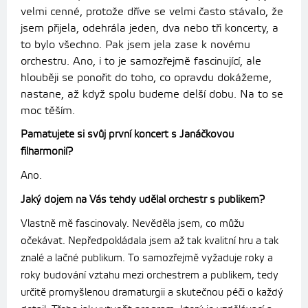
velmi cenné, protože dříve se velmi často stávalo, že
jsem přijela, odehrála jeden, dva nebo tři koncerty, a
to bylo všechno. Pak jsem jela zase k novému
orchestru. Ano, i to je samozřejmě fascinující, ale
hlouběji se ponořit do toho, co opravdu dokážeme,
nastane, až když spolu budeme delší dobu. Na to se
moc těším.
Pamatujete si svůj první koncert s Janáčkovou
filharmonií?
Ano.
Jaký dojem na Vás tehdy udělal orchestr s publikem?
Vlastně mě fascinovaly. Nevěděla jsem, co můžu
očekávat. Nepředpokládala jsem až tak kvalitní hru a tak
znalé a lačné publikum. To samozřejmě vyžaduje roky a
roky budování vztahu mezi orchestrem a publikem, tedy
určitě promyšlenou dramaturgii a skutečnou péči o každý