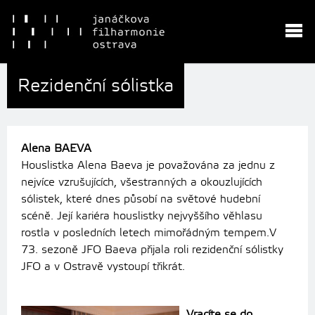
Rezidenční sólistka
Alena BAEVA
Houslistka Alena Baeva je považována za jednu z
nejvíce vzrušujících, všestranných a okouzlujících
sólistek, které dnes působí na světové hudební
scéně. Její kariéra houslistky nejvyš­šího věhlasu
rostla v posledních letech mimořádným tempem.V
73. sezoně JFO Baeva přijala roli rezidenční sólistky
JFO a v Ostravě vystoupí třikrát.
Vracíte se do