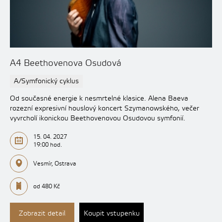
A4 Beethovenova Osudová
A/Symfonický cyklus
Od současné energie k nesmrtelné klasice. Alena Baeva
rozezní expresivní houslový koncert Szymanowského, večer
vyvrcholí ikonickou Beethovenovou Osudovou symfonií.
15. 04. 2027
19:00 hod.
Vesmír, Ostrava
od 480 Kč
Zobrazit detail
Koupit vstupenku