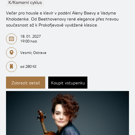
K/Komorní cyklus
Večer pro housle a klavír v podání Aleny Baevy a Vadyma
Kholodenka. Od Beethovenovy rané elegance přes hravou
současnost až k Prokofjevově vyvážené klasice.
18. 01. 2027
19:00 hod.
Vesmír, Ostrava
od 280 Kč
Zobrazit detail
Koupit vstupenku