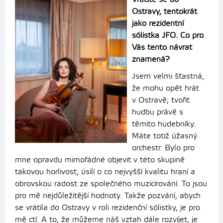
Ostravy, tentokrát
jako rezidentní
sólistka JFO. Co pro
Vás tento návrat
znamená?
Jsem velmi šťastná,
že mohu opět hrát
v Ostravě; tvořit
hudbu právě s
těmito hudebníky.
Máte totiž úžasný
orchestr. Bylo pro
mne opravdu mimořádné objevit v této skupině
takovou horlivost, úsilí o co nejvyšší kvalitu hraní a
obrovskou radost ze společného muzicírování. To jsou
pro mě nejdůležitější hodnoty. Takže pozvání, abych
se vrátila do Ostravy v roli rezidenční sólistky, je pro
mě ctí. A to, že můžeme náš vztah dále rozvíjet, je