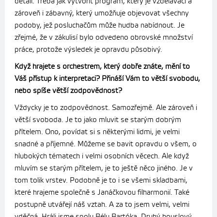
detail. Třeba jak vytvořit program, který je vzdělávací a
zároveň i zábavný, který umožňuje objevovat všechny
podoby, jež posluchačům může hudba nabídnout. Je
zřejmé, že v zákulisí bylo odvedeno obrovské množství
práce, protože výsledek je opravdu působivý.
Když hrajete s orchestrem, který dobře znáte, mění to
Váš přístup k interpretaci? Přináší Vám to větší svobodu,
nebo spíše větší zodpovědnost?
Vždycky je to zodpovědnost. Samozřejmě. Ale zároveň i
větší svoboda. Je to jako mluvit se starým dobrým
přítelem. Ono, povídat si s některými lidmi, je velmi
snadné a příjemné. Můžeme se bavit opravdu o všem, o
hlubokých tématech i velmi osobních věcech. Ale když
mluvím se starým přítelem, je to ještě něco jiného. Je v
tom tolik vrstev. Podobně je to i se všemi skladbami,
které hrajeme společně s Janáčkovou filharmonií. Také
postupně utvářejí náš vztah. A za to jsem velmi, velmi
vděčná. Hráli jsme spolu Bélu Bartóka, Druhý houslový