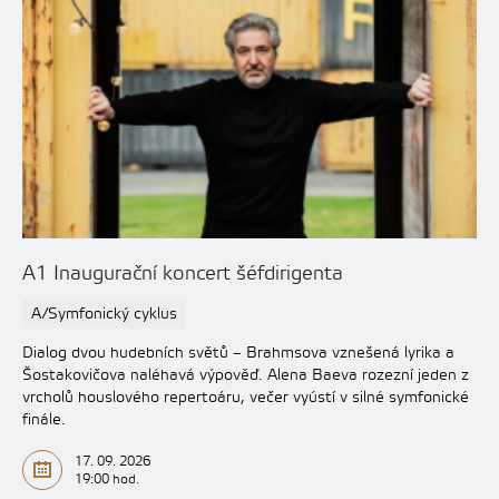
A1 Inaugurační koncert šéfdirigenta
A/Symfonický cyklus
Dialog dvou hudebních světů – Brahmsova vznešená lyrika a
Šostakovičova naléhavá výpověď. Alena Baeva rozezní jeden z
vrcholů houslového repertoáru, večer vyústí v silné symfonické
finále.
17. 09. 2026
19:00 hod.