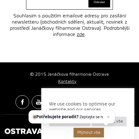
Souhlasím s použitím emailové adresy pro zasílání
newsletteru (obchodních sdělení, aktualit, novinek z
prostředí Janáčkovy filharmonie Ostrava). Podrobnější
informace
zde
.
© 2015 Janáčkova filharmonie Ostrava
Kontakty
We use cookies to optimise our
website and our services.
Spotify & Itunes Icons made by
Freepik
from
www.flaticon.com
Potřebujete poradit?
Zeptejte se našeho
Nastavení cookies
Odmítnout vše
Přijmout vše
Vytvořilo