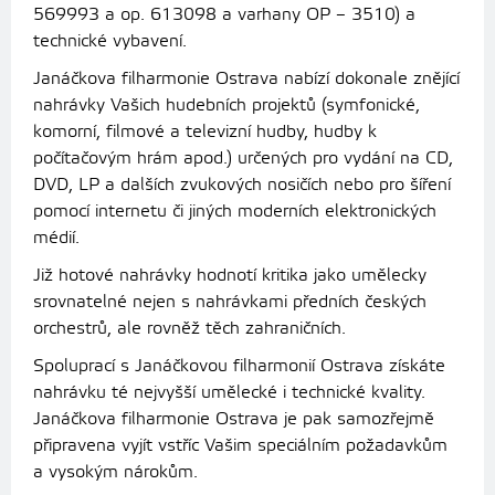
569993 a op. 613098 a varhany OP – 3510) a
technické vybavení.
Janáčkova filharmonie Ostrava nabízí dokonale znějící
nahrávky Vašich hudebních projektů (symfonické,
komorní, filmové a televizní hudby, hudby k
počítačovým hrám apod.) určených pro vydání na CD,
DVD, LP a dalších zvukových nosičích nebo pro šíření
pomocí internetu či jiných moderních elektronických
médií.
Již hotové nahrávky hodnotí kritika jako umělecky
srovnatelné nejen s nahrávkami předních českých
orchestrů, ale rovněž těch zahraničních.
Spoluprací s Janáčkovou filharmonií Ostrava získáte
nahrávku té nejvyšší umělecké i technické kvality.
Janáčkova filharmonie Ostrava je pak samozřejmě
připravena vyjít vstříc Vašim speciálním požadavkům
a vysokým nárokům.