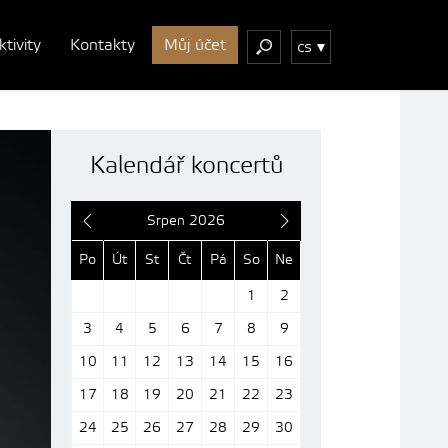
ktivity
Kontakty
Můj účet
cs
PŘEDSTAVUJEME PROGRAM 73. 
Kalendář koncertů
„FUNDAMENT“
Srpen 2026
Po
Út
St
Čt
Pá
So
Ne
Zobrazit detail
1
2
3
4
5
6
7
8
9
10
11
12
13
14
15
16
17
18
19
20
21
22
23
24
25
26
27
28
29
30