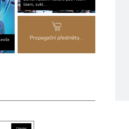
lidem, svět...
Propagační předměty...
Leoše