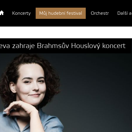
Koncerty
Můj hudební festival
Orchestr
Další a
aeva zahraje Brahmsův Houslový koncert