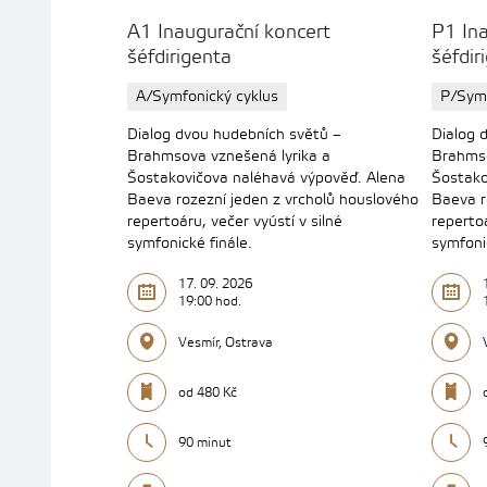
A1 Inaugurační koncert
P1 Ina
šéfdirigenta
šéfdir
A/Symfonický cyklus
P/Symf
Dialog dvou hudebních světů –
Dialog 
Brahmsova vznešená lyrika a
Brahmso
Šostakovičova naléhavá výpověď. Alena
Šostako
Baeva rozezní jeden z vrcholů houslového
Baeva r
repertoáru, večer vyústí v silné
repertoá
symfonické finále.
symfoni
17. 09. 2026
19:00 hod.
Vesmír, Ostrava
od 480 Kč
90 minut