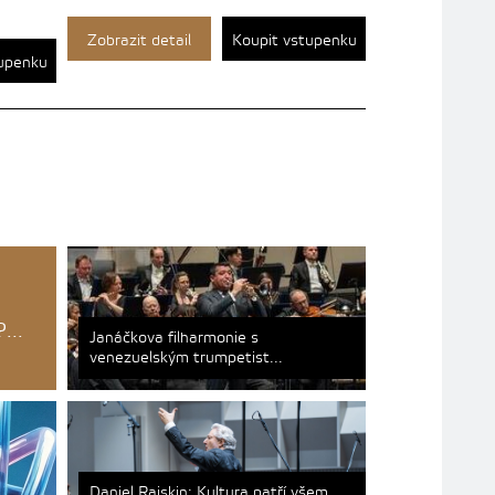
Zobrazit detail
Koupit vstupenku
tupenku
...
Janáčkova filharmonie s
venezuelským trumpetist...
Daniel Raiskin: Kultura patří všem