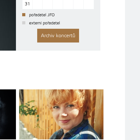
31
pořadatel JFO
externí pořadatel
Archiv koncertů