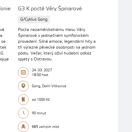
onie
G3 K poctě Věry Špinarové
G/Cyklus Gong
ivé
Pocta nezaměnitelnému hlasu Věry
a.
Špinarové v jedinečném symfonickém
 se
provedení. Silné emoce, legendární hity a
itek
tři výrazné pěvecké osobnosti na jednom
zů.
pódiu. Večer, který oživí hudební odkaz
ojuje
spjatý s Ostravou.
24. 03. 2027
18:00 hod.
Gong, Dolní Vítkovice
od 1000 Kč
90 minut
685 volných míst