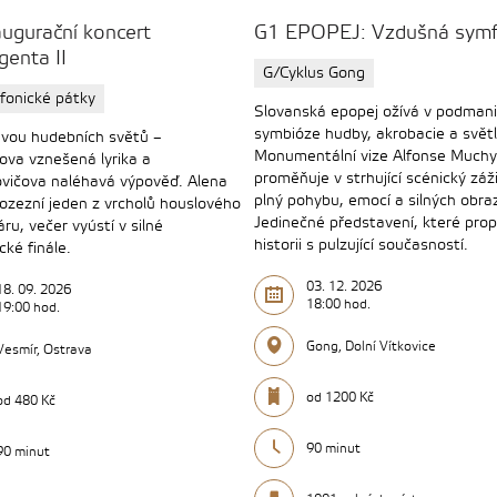
ugurační koncert
G1 EPOPEJ: Vzdušná symf
igenta II
G/Cyklus Gong
onické pátky
Slovanská epopej ožívá v podman
symbióze hudby, akrobacie a světl
dvou hudebních světů –
Monumentální vize Alfonse Muchy
va vznešená lyrika a
proměňuje v strhující scénický záž
vičova naléhavá výpověď. Alena
plný pohybu, emocí a silných obra
ozezní jeden z vrcholů houslového
Jedinečné představení, které prop
ru, večer vyústí v silné
historii s pulzující současností.
cké finále.
03. 12. 2026
18. 09. 2026
18:00 hod.
19:00 hod.
Gong, Dolní Vítkovice
Vesmír, Ostrava
od 1200 Kč
od 480 Kč
90 minut
90 minut