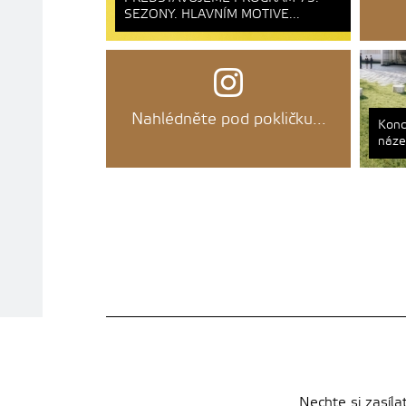
SEZONY. HLAVNÍM MOTIVE...
Nahlédněte pod pokličku...
Konc
náze
Nechte si zasíla