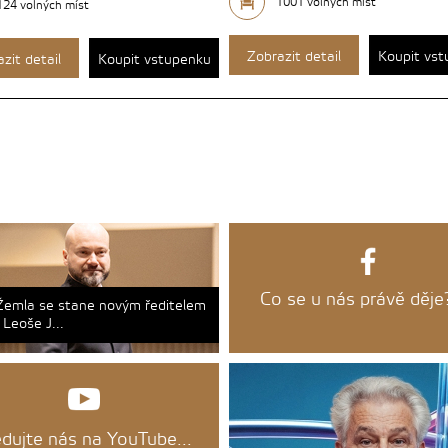
1001 volných míst
124 volných míst
Zobrazit detail
Koupit vs
zit detail
Koupit vstupenku
Co se u nás právě děje?
Žemla se stane novým ředitelem
Leoše J...
edujte nás na YouTube...