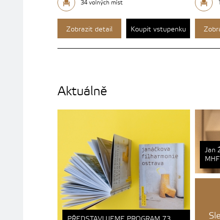
34 volných míst
Zobrazit detail
Koupit vstupenku
Zobra
Aktuálně
Jan 
MHF 
Sl
PŘEDSTAVUJEME PROGRAM 73.