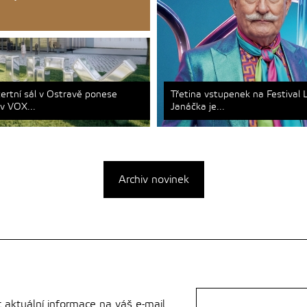
ertní sál v Ostravě ponese
Třetina vstupenek na Festival 
v VOX...
Janáčka je...
Archiv novinek
t aktuální informace na váš e-mail