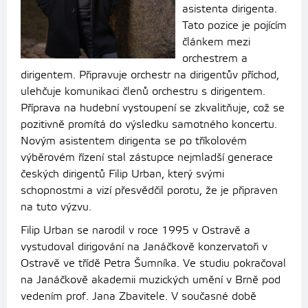
asistenta dirigenta.
Tato pozice je pojícím
článkem mezi
orchestrem a
dirigentem. Připravuje orchestr na dirigentův příchod,
ulehčuje komunikaci členů orchestru s dirigentem.
Příprava na hudební vystoupení se zkvalitňuje, což se
pozitivně promítá do výsledku samotného koncertu.
Novým asistentem dirigenta se po tříkolovém
výběrovém řízení stal zástupce nejmladší generace
českých dirigentů Filip Urban, který svými
schopnostmi a vizí přesvědčil porotu, že je připraven
na tuto výzvu.
Filip Urban se narodil v roce 1995 v Ostravě a
vystudoval dirigování na Janáčkově konzervatoři v
Ostravě ve třídě Petra Šumníka. Ve studiu pokračoval
na Janáčkově akademii muzických umění v Brně pod
vedením prof. Jana Zbavitele. V současné době