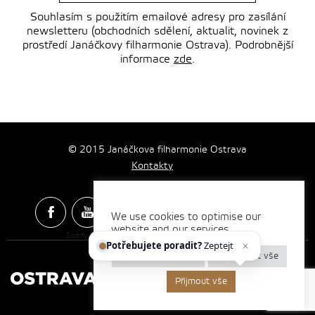
Souhlasím s použitím emailové adresy pro zasílání
newsletteru (obchodních sdělení, aktualit, novinek z
prostředí Janáčkovy filharmonie Ostrava). Podrobnější
informace
zde
.
© 2015 Janáčkova filharmonie Ostrava
Kontakty
We use cookies to optimise our
website and our services.
Spotify & Itunes Icons made by
Freepik
from
www.flaticon.com
Potřebujete poradit?
Zeptejte se
Nastavení cookies
Odmítnout vše
Přijmout vše
Vytvořilo