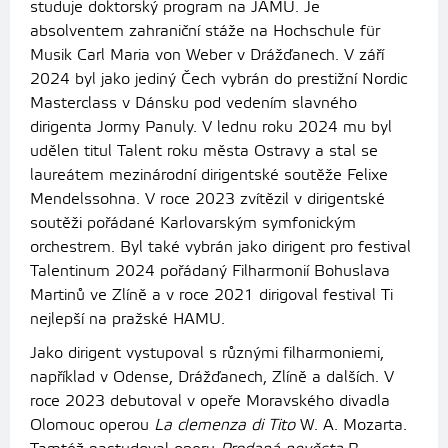
studuje doktorský program na JAMU. Je
absolventem zahraniční stáže na Hochschule für
Musik Carl Maria von Weber v Drážďanech. V září
2024 byl jako jediný Čech vybrán do prestižní Nordic
Masterclass v Dánsku pod vedením slavného
dirigenta Jormy Panuly. V lednu roku 2024 mu byl
udělen titul Talent roku města Ostravy a stal se
laureátem mezinárodní dirigentské soutěže Felixe
Mendelssohna. V roce 2023 zvítězil v dirigentské
soutěži pořádané Karlovarským symfonickým
orchestrem. Byl také vybrán jako dirigent pro festival
Talentinum 2024 pořádaný Filharmonií Bohuslava
Martinů ve Zlíně a v roce 2021 dirigoval festival Ti
nejlepší na pražské HAMU.
Jako dirigent vystupoval s různými filharmoniemi,
například v Odense, Drážďanech, Zlíně a dalších. V
roce 2023 debutoval v opeře Moravského divadla
Olomouc operou
La clemenza di Tito
W. A. Mozarta.