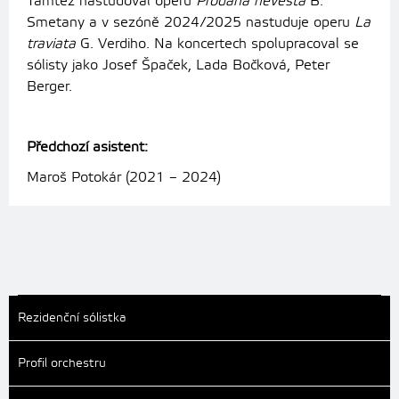
Tamtéž nastudoval operu
Prodaná nevěsta
B.
Smetany a v sezóně 2024/2025 nastuduje operu
La
traviata
G. Verdiho. Na koncertech spolupracoval se
sólisty jako Josef Špaček, Lada Bočková, Peter
Berger.
Předchozí asistent:
Maroš Potokár (2021 – 2024)
Rezidenční sólistka
Profil orchestru