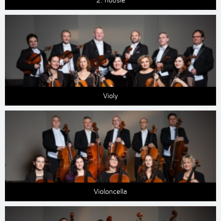
2. housle
Violy
Violoncella