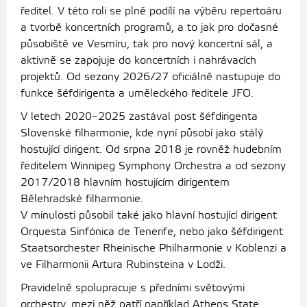
ředitel. V této roli se plně podílí na výběru repertoáru
a tvorbě koncertních programů, a to jak pro dočasné
působiště ve Vesmíru, tak pro nový koncertní sál, a
aktivně se zapojuje do koncertních i nahrávacích
projektů. Od sezony 2026/27 oficiálně nastupuje do
funkce šéfdirigenta a uměleckého ředitele JFO.
V letech 2020–2025 zastával post šéfdirigenta
Slovenské filharmonie, kde nyní působí jako stálý
hostující dirigent. Od srpna 2018 je rovněž hudebním
ředitelem Winnipeg Symphony Orchestra a od sezony
2017/2018 hlavním hostujícím dirigentem
Bělehradské filharmonie.
V minulosti působil také jako hlavní hostující dirigent
Orquesta Sinfónica de Tenerife, nebo jako šéfdirigent
Staatsorchester Rheinische Philharmonie v Koblenzi a
ve Filharmonii Artura Rubinsteina v Lodži.
Pravidelně spolupracuje s předními světovými
orchestry, mezi něž patří například Athens State