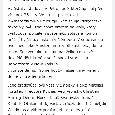
Franze Schmidta se Slovenskou filharmonií.
Vyrůstal a studoval v Petrohradě, který opustil před
více než 35 lety. Ve studiu pokračoval
v Amsterdamu a Freiburgu. Než se ujal dirigentské
taktovky, byl uznávaným hráčem na violu, který
vystupoval po celém světě jako sólista a komorní
hráč. Žil v Nizozemsku a v Německu. V současnosti
bydlí nedaleko Amsterdamu, v blízkosti lesa, dun a
moře. Se svou ukrajinskou manželkou má dvě
dospělé děti, které v současnosti studují na
univerzitách v New Yorku a
v Amsterdamu. Kromě hudby miluje knihy, vaření,
dobré víno a lední hokej.
Jeho předchůdci byli Vassily Sinaisky, Heiko Mathias
Förtster, Theodore Kuchar, Petr Vronský, Christian
Arming, Dennis Burkh, Leoš Svárovský, Tomáš
Koutník, Otakar Trhlík, Václav Jiráček, Josef Daniel, Jiří
Waldhans a vůbec prvním šéfem tehdy ještě