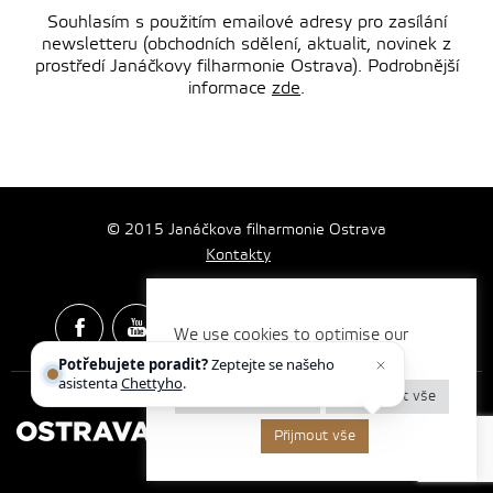
Souhlasím s použitím emailové adresy pro zasílání
newsletteru (obchodních sdělení, aktualit, novinek z
prostředí Janáčkovy filharmonie Ostrava). Podrobnější
informace
zde
.
© 2015 Janáčkova filharmonie Ostrava
Kontakty
We use cookies to optimise our
website and our services.
Potřebujete poradit?
Zeptejte se našeho
Spotify & Itunes Icons made by
Freepik
from
www.flaticon.com
asistenta
Chettyho
.
Nastavení cookies
Odmítnout vše
Přijmout vše
Vytvořilo