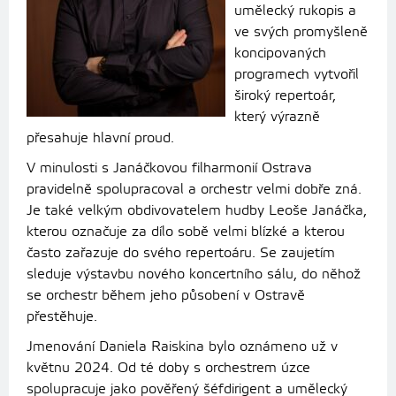
umělecký rukopis a
ve svých promyšleně
koncipovaných
programech vytvořil
široký repertoár,
který výrazně
přesahuje hlavní proud.
V minulosti s Janáčkovou filharmonií Ostrava
pravidelně spolupracoval a orchestr velmi dobře zná.
Je také velkým obdivovatelem hudby Leoše Janáčka,
kterou označuje za dílo sobě velmi blízké a kterou
často zařazuje do svého repertoáru. Se zaujetím
sleduje výstavbu nového koncertního sálu, do něhož
se orchestr během jeho působení v Ostravě
přestěhuje.
Jmenování Daniela Raiskina bylo oznámeno už v
květnu 2024. Od té doby s orchestrem úzce
spolupracuje jako pověřený šéfdirigent a umělecký