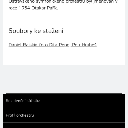
Ostravského symfonického orchestru byl jmenován v
roce 1954 Otakar Pařík.
Soubory ke stažení
Daniel Raiskin_foto Dita Pepe, Petr Hrubeš
Rezidenční sólistka
Profil orchestru