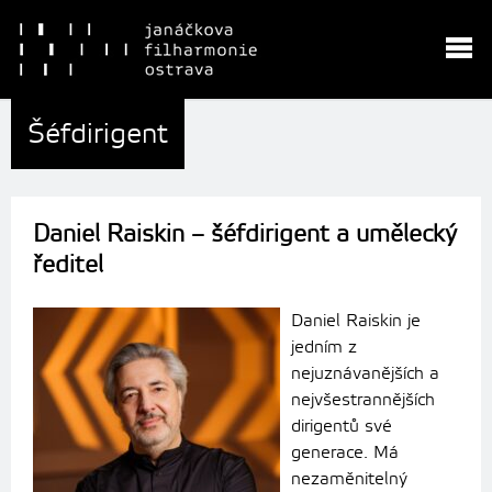
Šéfdirigent
Daniel Raiskin –
šéfdirigent a umělecký
ředitel
Daniel Raiskin je
jedním z
nejuznávanějších a
nejvšestrannějších
dirigentů své
generace. Má
nezaměnitelný