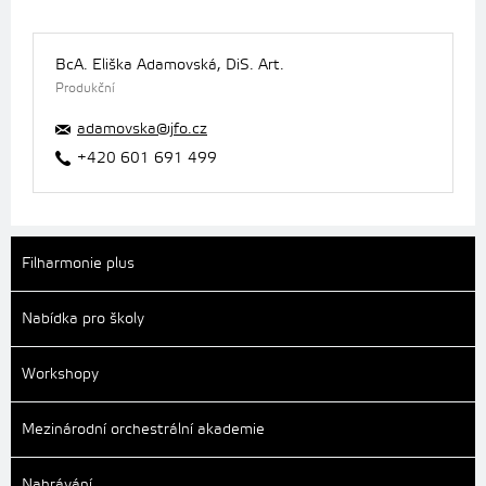
BcA. Eliška Adamovská, DiS. Art.
Produkční
adamovska@jfo.cz
+420 601 691 499
Filharmonie plus
Nabídka pro školy
Workshopy
Mezinárodní orchestrální akademie
Nahrávání