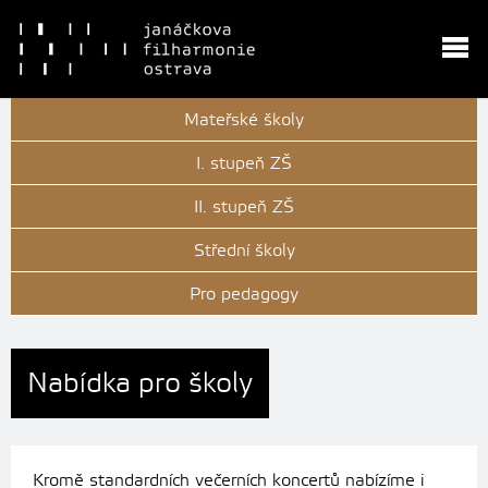
Mateřské školy
I. stupeň ZŠ
II. stupeň ZŠ
Střední školy
Pro pedagogy
Nabídka pro školy
Kromě standardních večerních koncertů nabízíme i