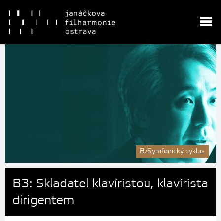
B/Symfonický cyklus
B3: Skladatel klavíristou, klavírista
dirigentem