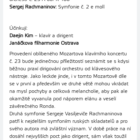
Sergej Rachmaninov:
Symfonie č. 2 e moll
Účinkují:
Daejin Kim
– klavír a dirigent
Janáčkova filharmonie Ostrava
Provedení oblíbeného Mozartova klavírního koncertu
č. 23 bude jedinečnou příležitostí seznámit se s kdysi
běžnou praxí dirigování orchestru od klávesového
nástroje. Jako leckde jinde, i v tomto Mozartově díle
se v první a především ve druhé větě mohou vkrádat
na mysl pochyby a celková melancholie, aby pak ale
okamžitě vyvanula pod náporem elánu a veselí
závěrečného Ronda.
Druhá symfonie Sergeje Vasiljeviče Rachmaninova
patří k nejdelším symfoniím ruských skladatelů a pro
svého autora má zvláštní význam. V době práce na ní
dosáhl nejvyšších poct jako dirigent, sám však toužil