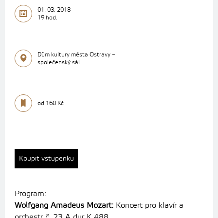
01. 03. 2018
19 hod.
Dům kultury města Ostravy –
společenský sál
od 160 Kč
Koupit vstupenku
Program:
Wolfgang Amadeus Mozart:
Koncert pro klavír a
orchestr č. 23 A dur K 488