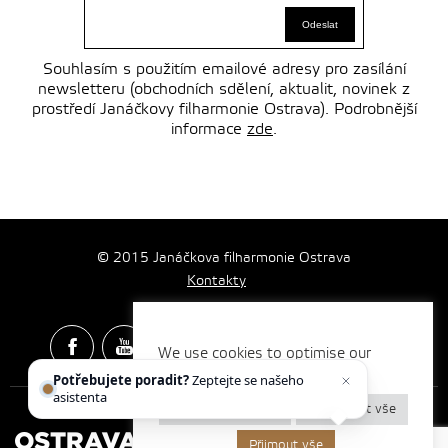
Souhlasím s použitím emailové adresy pro zasílání
newsletteru (obchodních sdělení, aktualit, novinek z
prostředí Janáčkovy filharmonie Ostrava). Podrobnější
informace
zde
.
© 2015 Janáčkova filharmonie Ostrava
Kontakty
We use cookies to optimise our
website and our services.
Potřebujete poradit?
Zeptejte se našeho
Spotify & Itunes Icons made by
Freepik
from
www.flaticon.com
asistenta
Chetty
Nastavení cookies
Odmítnout vše
Přijmout vše