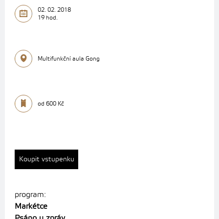
02. 02. 2018
19 hod.
Multifunkční aula Gong
od 600 Kč
Koupit vstupenku
program:
Markétce
Psáno u zpráv