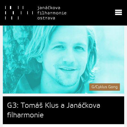
G/Cyklus Gong
G3: Tomáš Klus a Janáčkova
filharmonie