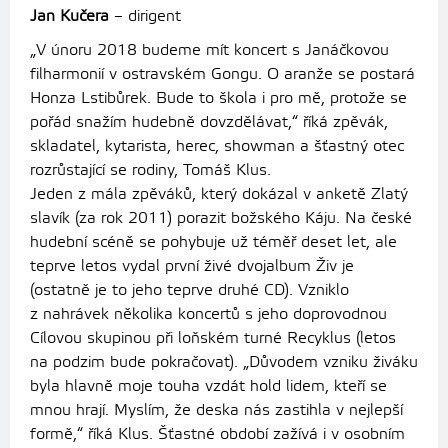
Jan Kučera
– dirigent
„V únoru 2018 budeme mít koncert s Janáčkovou
filharmonií v ostravském Gongu. O aranže se postará
Honza Lstibůrek. Bude to škola i pro mě, protože se
pořád snažím hudebně dovzdělávat,“ říká zpěvák,
skladatel, kytarista, herec, showman a šťastný otec
rozrůstající se rodiny, Tomáš Klus.
Jeden z mála zpěváků, který dokázal v anketě Zlatý
slavík (za rok 2011) porazit božského Káju. Na české
hudební scéně se pohybuje už téměř deset let, ale
teprve letos vydal první živé dvojalbum Živ je
(ostatně je to jeho teprve druhé CD). Vzniklo
z nahrávek několika koncertů s jeho doprovodnou
Cílovou skupinou při loňském turné Recyklus (letos
na podzim bude pokračovat). „Důvodem vzniku živáku
byla hlavně moje touha vzdát hold lidem, kteří se
mnou hrají. Myslím, že deska nás zastihla v nejlepší
formě,“ říká Klus. Šťastné období zažívá i v osobním