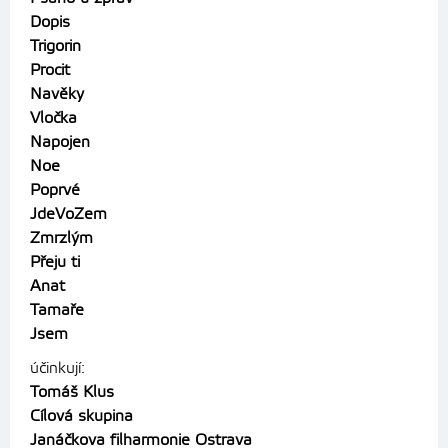
Dopis
Trigorin
Procit
Navěky
Vločka
Napojen
Noe
Poprvé
JdeVoZem
Zmrzlým
Přeju ti
Anat
Tamaře
Jsem
účinkují:
Tomáš Klus
Cílová skupina
Janáčkova filharmonie Ostrava