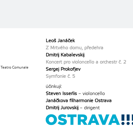
Leoš Janáček
Z Mrtvého domu, předehra
Dmitrij Kabalevskij
Koncert pro violoncello a orchestr č. 2
, Teatro Comunale
Sergej Prokofjev
Symfonie č. 5
účinkují:
Steven Isserlis
– violoncello
Janáčkova filharmonie Ostrava
Dmitrij Jurovskij
– dirigent