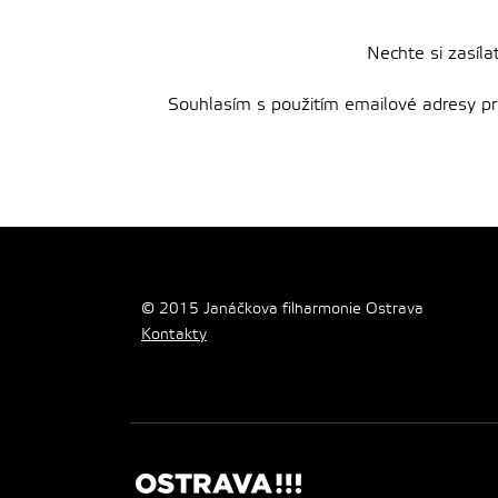
Nechte si zasíla
Souhlasím s použitím emailové adresy pro 
© 2015 Janáčkova filharmonie Ostrava
Kontakty