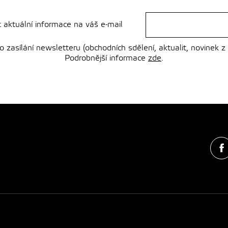
t aktuální informace na váš e-mail
zasílání newsletteru (obchodních sdělení, aktualit, novinek z
Podrobnější informace
zde
.