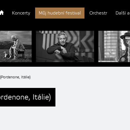
Koncerty
Můj hudební festival
Orchestr
Další a
(Pordenone, Itálie)
rdenone, Itálie)