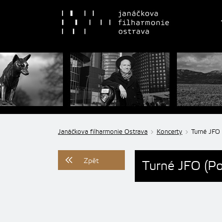
Janáčkova filharmonie Ostrava
Koncerty
Turné JFO 
Zpět
Turné JFO (Po