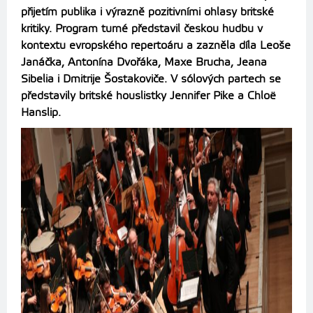
přijetím publika i výrazně pozitivními ohlasy britské
kritiky. Program turné představil českou hudbu v
kontextu evropského repertoáru a zazněla díla Leoše
Janáčka, Antonína Dvořáka, Maxe Brucha, Jeana
Sibelia i Dmitrije Šostakoviče. V sólových partech se
představily britské houslistky Jennifer Pike a Chloë
Hanslip.