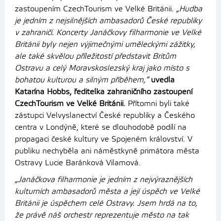
zastoupením CzechTourism ve Velké Británii.
„Hudba
je jedním z nejsilnějších ambasadorů České republiky
v zahraničí. Koncerty Janáčkovy filharmonie ve Velké
Británii byly nejen výjimečnými uměleckými zážitky,
ale také skvělou příležitostí představit Britům
Ostravu a celý Moravskoslezský kraj jako místo s
bohatou kulturou a silným příběhem,“
uvedla
Katarína Hobbs, ředitelka zahraničního zastoupení
CzechTourism ve Velké Británii.
Přítomni byli také
zástupci Velvyslanectví České republiky a Českého
centra v Londýně, které se dlouhodobě podílí na
propagaci české kultury ve Spojeném království. V
publiku nechyběla ani náměstkyně primátora města
Ostravy Lucie Baránková Vilamová.
„Janáčkova filharmonie je jedním z nejvýraznějších
kulturních ambasadorů města a její úspěch ve Velké
Británii je úspěchem celé Ostravy. Jsem hrdá na to,
že právě náš orchestr reprezentuje město na tak