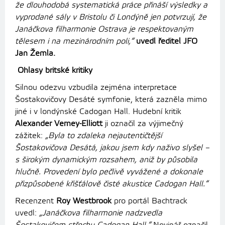
že dlouhodobá systematická práce přináší výsledky a
vyprodané sály v Bristolu či Londýně jen potvrzují, že
Janáčkova filharmonie Ostrava je respektovaným
tělesem i na mezinárodním poli,“
uvedl ředitel JFO
Jan Žemla.
Ohlasy britské kritiky
Silnou odezvu vzbudila zejména interpretace
Šostakovičovy Desáté symfonie, která zazněla mimo
jiné i v londýnské Cadogan Hall. Hudební kritik
Alexander Verney-Elliott
ji označil za výjimečný
zážitek:
„Byla to zdaleka nejautentičtější
Šostakovičova Desátá, jakou jsem kdy naživo slyšel –
s širokým dynamickým rozsahem, aniž by působila
hlučně. Provedení bylo pečlivě vyvážené a dokonale
přizpůsobené křišťálově čisté akustice Cadogan Hall.“
Recenzent
Roy Westbrook
pro portál Bachtrack
uvedl:
„Janáčkova filharmonie nadzvedla