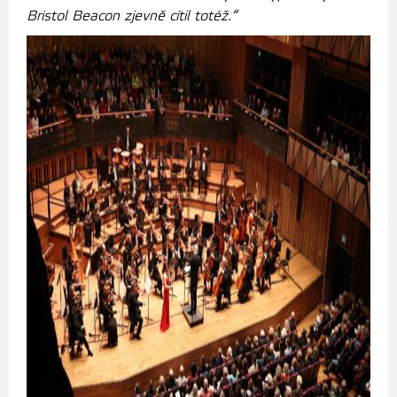
Bristol Beacon zjevně cítil totéž.“