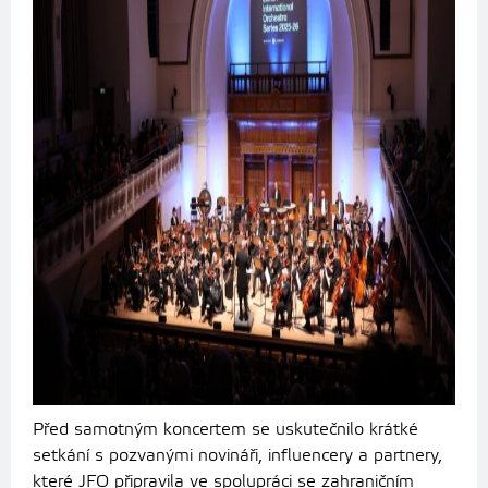
Před samotným koncertem se uskutečnilo krátké
setkání s pozvanými novináři, influencery a partnery,
které JFO připravila ve spolupráci se zahraničním