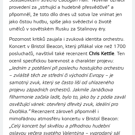
Šostakovičem střechu Cadogan Hall.“
Novinář označil
provedení za „strhující a hudebně přesvědčivé“ a
připomněl, že toto dílo dnes už sotva lze vnímat jen
jako čistou hudbu, spíše jako svědectví o životě
umělců v sovětském Rusku za Stalinovy éry.
Pozornost kritiků zaujala i zvuková identita orchestru.
Koncert v Bristol Beacon, který přilákal více než 1700
posluchačů, navštívil také recenzent
Chris Kettle
. Ten
ocenil specifickou barevnost a charakter projevu:
„Jedním z potěšení při poslechu hostujícího orchestru
– zvláště těch ze střední či východní Evropy – je
samotný zvuk, který se často liší od uhlazeného
projevu západních orchestrů. Jakmile Janáčkova
filharmonie začala ladit, bylo to, jako by z pódia zavál
osvěžující vánek: otevřený dřevitý zvuk, ideální pro
Dvořáka.“
Recenzent zároveň připomněl i
mimořádnou atmosféru koncertu v Bristol Beacon:
„Celý koncert byl skvělou a příhodnou hudební
oslavou večera svatého Valentýna – vyprodaný sál