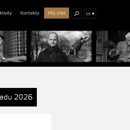
ktivity
Kontakty
Můj účet
cs
opadu 2026