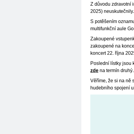
Z důvodu zdravotní 
2025) neuskutečnily.
S potěšením oznamuj
multifunkční aule Go
Zakoupené vstupenky 
zakoupené na koncert
koncert 22. října 202
Poslední lístky jsou
zde
na termín druhý
Věříme, že si na ně 
hudebního spojení už