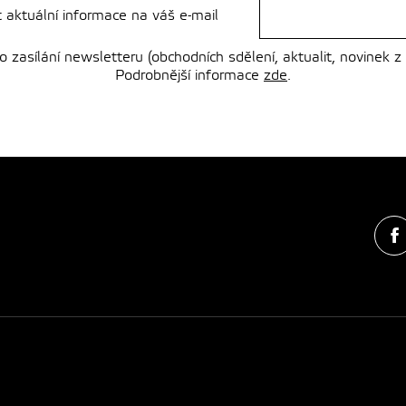
t aktuální informace na váš e-mail
zasílání newsletteru (obchodních sdělení, aktualit, novinek z
Podrobnější informace
zde
.