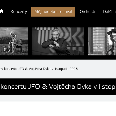
Koncerty
Můj hudební festival
Orchestr
Další a
ny koncertu JFO & Vojtěcha Dyka v listopadu 2026
 koncertu JFO & Vojtěcha Dyka v list