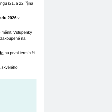
gu (21. a 22. října
opadu 2026
v
e měnit. Vstupenky
ky zakoupené na
de
na první termín či
a skvělého