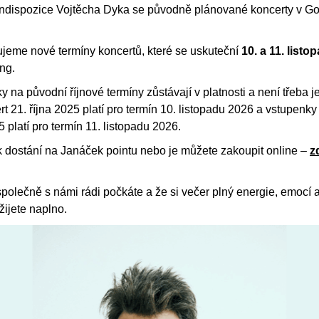
indispozice Vojtěcha Dyka se původně plánované koncerty v Gon
eme nové termíny koncertů, které se uskuteční
10. a 11. list
ng.
na původní říjnové termíny zůstávají v platnosti a není třeba j
 21. října 2025 platí pro termín 10. listopadu 2026 a vstupen
5 platí pro termín 11. listopadu 2026.
 k dostání na Janáček pointu nebo je můžete zakoupit online –
z
.
společně s námi rádi počkáte a že si večer plný energie, emocí 
ijete naplno.