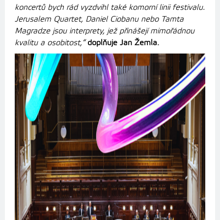
koncertů bych rád vyzdvihl také komorní linii festivalu.
Jerusalem Quartet, Daniel Ciobanu nebo Tamta
Magradze jsou interprety, jež přinášejí mimořádnou
kvalitu a osobitost,“
doplňuje Jan Žemla.