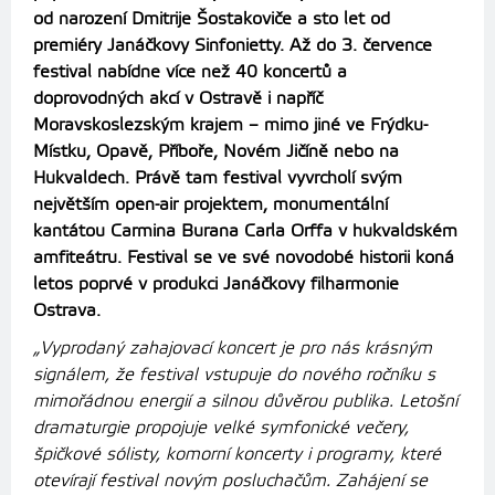
od narození Dmitrije Šostakoviče a sto let od
premiéry Janáčkovy Sinfonietty. Až do 3. července
festival nabídne více než 40 koncertů a
doprovodných akcí v Ostravě i napříč
Moravskoslezským krajem – mimo jiné ve Frýdku-
Místku, Opavě, Příboře, Novém Jičíně nebo na
Hukvaldech. Právě tam festival vyvrcholí svým
největším open-air projektem, monumentální
kantátou Carmina Burana Carla Orffa v hukvaldském
amfiteátru. Festival se ve své novodobé historii koná
letos poprvé v produkci Janáčkovy filharmonie
Ostrava.
„Vyprodaný zahajovací koncert je pro nás krásným
signálem, že festival vstupuje do nového ročníku s
mimořádnou energií a silnou důvěrou publika.
Letošní
dramaturgie propojuje velké symfonické večery,
špičkové sólisty, komorní koncerty i programy, které
otevírají festival novým posluchačům. Zahájení se