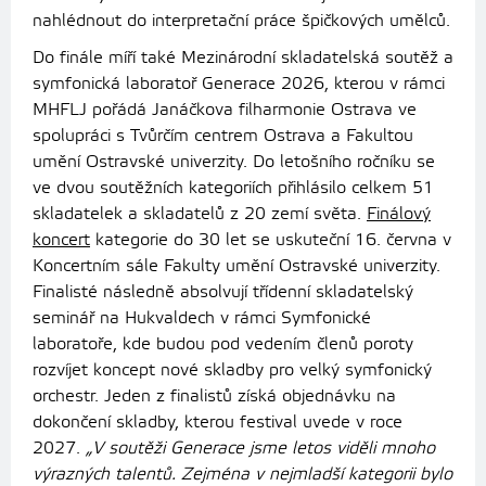
nahlédnout do interpretační práce špičkových umělců.
Do finále míří také Mezinárodní skladatelská soutěž a
symfonická laboratoř Generace 2026, kterou v rámci
MHFLJ pořádá Janáčkova filharmonie Ostrava ve
spolupráci s Tvůrčím centrem Ostrava a Fakultou
umění Ostravské univerzity. Do letošního ročníku se
ve dvou soutěžních kategoriích přihlásilo celkem 51
skladatelek a skladatelů z 20 zemí světa.
Finálový
koncert
kategorie do 30 let se uskuteční 16. června v
Koncertním sále Fakulty umění Ostravské univerzity.
Finalisté následně absolvují třídenní skladatelský
seminář na Hukvaldech v rámci Symfonické
laboratoře, kde budou pod vedením členů poroty
rozvíjet koncept nové skladby pro velký symfonický
orchestr. Jeden z finalistů získá objednávku na
dokončení skladby, kterou festival uvede v roce
2027.
„V soutěži Generace jsme letos viděli mnoho
výrazných talentů. Zejména v nejmladší kategorii bylo