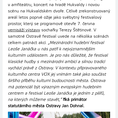
v amfiteátru, koncert na hradě Hukvaldy i novou
scénu na Hukvaldském dvoře. Citlivě zrekonstruovaný
areál letos poprvé ožije jako svébytný festivalový
prostor, který se programově otevře 7. června
vernisáží výstavy
sochařky Terezy Štětinové. V
samotné Ostravě festival uvede na několika scénách
celkem patnáct akcí.
„Mezinárodní hudební festival
Leoše Janáčka u nás patří k nejvýznamnějším
kulturním událostem. Je pro nás důležité, že festival
klasické hudby s mezinárodní ambicí a silnou tradicí
vychází právě z Ostravy. V kontextu připravovaného
kulturního centra VOX jej vnímám také jako součást
širšího příběhu kulturní budoucnosti města. Ostrava
má potenciál být výrazným evropským hudebním
centrem a festival Leoše Janáčka je jedním z pilířů,
na kterých můžeme stavět,“
říká primátor
statutárního města Ostravy Jan Dohnal.