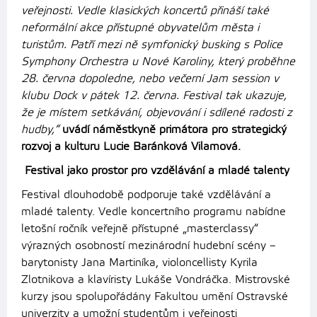
veřejnosti. Vedle klasických koncertů přináší také
neformální akce přístupné obyvatelům města i
turistům. Patří mezi ně symfonický busking s Police
Symphony Orchestra u Nové Karoliny, který proběhne
28. června dopoledne, nebo večerní Jam session v
klubu Dock v pátek 12. června. Festival tak ukazuje,
že je místem setkávání, objevování i sdílené radosti z
hudby,“
uvádí náměstkyně primátora pro strategický
rozvoj a kulturu Lucie Baránková Vilamová.
Festival jako prostor pro vzdělávání a mladé talenty
Festival dlouhodobě podporuje také vzdělávání a
mladé talenty. Vedle koncertního programu nabídne
letošní ročník veřejně přístupné „masterclassy“
výrazných osobností mezinárodní hudební scény –
barytonisty Jana Martiníka, violoncellisty Kyrila
Zlotnikova a klavíristy Lukáše Vondráčka. Mistrovské
kurzy jsou spolupořádány Fakultou umění Ostravské
univerzity a umožní studentům i veřejnosti