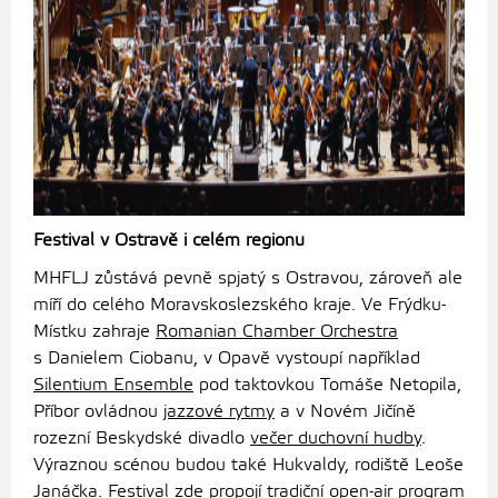
Festival v Ostravě i celém regionu
MHFLJ zůstává pevně spjatý s Ostravou, zároveň ale
míří do celého Moravskoslezského kraje. Ve Frýdku-
Místku zahraje
Romanian Chamber Orchestra
s Danielem Ciobanu, v Opavě vystoupí například
Silentium Ensemble
pod taktovkou Tomáše Netopila,
Příbor ovládnou
jazzové rytmy
a v Novém Jičíně
rozezní Beskydské divadlo
večer duchovní hudby
.
Výraznou scénou budou také Hukvaldy, rodiště Leoše
Janáčka. Festival zde propojí tradiční open-air program