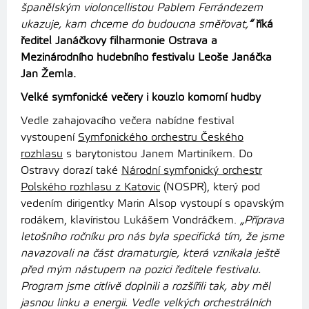
španělským violoncellistou Pablem Ferrándezem
ukazuje, kam chceme do budoucna směřovat,
“
říká
ředitel Janáčkovy filharmonie Ostrava a
Mezinárodního hudebního festivalu Leoše Janáčka
Jan Žemla.
Velké symfonické večery i kouzlo komorní hudby
Vedle zahajovacího večera nabídne festival
vystoupení
Symfonického orchestru Českého
rozhlasu
s barytonistou Janem Martiníkem. Do
Ostravy dorazí také
Národní symfonický orchestr
Polského rozhlasu z Katovic
(NOSPR), který pod
vedením dirigentky Marin Alsop vystoupí s opavským
rodákem, klavíristou Lukášem Vondráčkem.
„Příprava
letošního ročníku pro nás byla specifická tím, že jsme
navazovali na část dramaturgie, která vznikala ještě
před mým nástupem na pozici ředitele festivalu.
Program jsme citlivě doplnili a rozšířili tak, aby měl
jasnou linku a energii. Vedle velkých orchestrálních