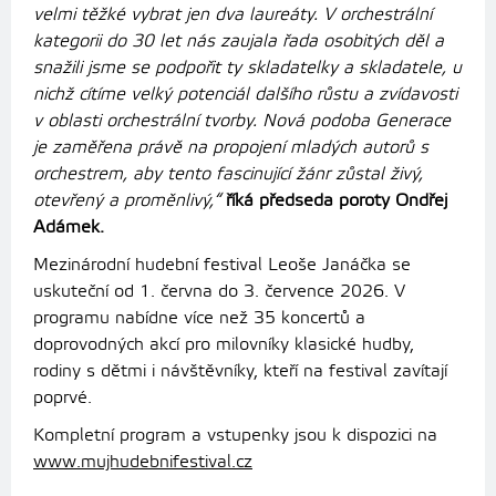
velmi těžké vybrat jen dva laureáty. V orchestrální
kategorii do 30 let nás zaujala řada osobitých děl a
snažili jsme se podpořit ty skladatelky a skladatele, u
nichž cítíme velký potenciál dalšího růstu a zvídavosti
v oblasti orchestrální tvorby. Nová podoba Generace
je zaměřena právě na propojení mladých autorů s
orchestrem, aby tento fascinující žánr zůstal živý,
otevřený a proměnlivý,“
říká předseda poroty Ondřej
Adámek.
Mezinárodní hudební festival Leoše Janáčka se
uskuteční od 1. června do 3. července 2026. V
programu nabídne více než 35 koncertů a
doprovodných akcí pro milovníky klasické hudby,
rodiny s dětmi i návštěvníky, kteří na festival zavítají
poprvé.
Kompletní program a vstupenky jsou k dispozici na
www.mujhudebnifestival.cz