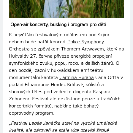
Open-air koncerty, busking i program pro děti
K největším festivalovým událostem pod širým
nebem bude patřit koncert
Police Symphony
Orchestra se zpěvákem Thomem Artwayem
, který na
Hukvaldy 27. června přiveze energické propojení
symfonického zvuku, popu, rocku a dalších žánrů. O
den později zazní v hukvaldském amfiteátru
monumentální kantáta
Carmina Burana
Carla Orffa v
podání Filharmonie Hradec Králové, sólistů a
sborových těles pod vedením dirigenta Kaspara
Zehndera. Festival ale nezůstane pouze u tradičních
koncertních formátů, nabídne také bohatý
doprovodný program.
„Festival Leoše Janáčka staví na vysoké umělecké
kvalitě, ale zároveň se stále více otevírá široké