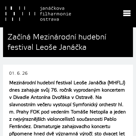
Začíná Mezinárodní hudební
festival Leoše Janáčka
01. 6. 26
Mezinárodní hudební festival Leoše Janáčka (MHFLJ)
dnes zahajuje svůj 76. ročník vyprodaným koncertem
v Divadle Antonína Dvořáka v Ostravě. Na
slavnostním večeru vystoupí Symfonický orchestr hl.
m. Prahy FOK pod vedením Tomáše Netopila a jeden
z nejvýraznějších violoncellistů současnosti Pablo
Ferrández. Dramaturgie zahajovacího koncertu
připomene hned dvě významná výročí: sto dvacet let