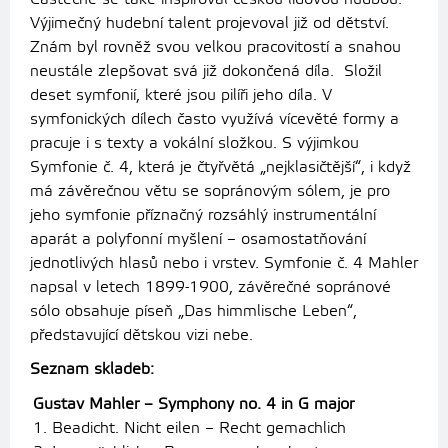
Výjimečný hudební talent projevoval již od dětství.
Znám byl rovněž svou velkou pracovitostí a snahou
neustále zlepšovat svá již dokončená díla. Složil
deset symfonií, které jsou pilíři jeho díla. V
symfonických dílech často využívá vícevěté formy a
pracuje i s texty a vokální složkou. S výjimkou
Symfonie č. 4, která je čtyřvětá „nejklasičtější“, i když
má závěrečnou větu se sopránovým sólem, je pro
jeho symfonie příznačný rozsáhlý instrumentální
aparát a polyfonní myšlení – osamostatňování
jednotlivých hlasů nebo i vrstev. Symfonie č. 4 Mahler
napsal v letech 1899-1900, závěrečné sopránové
sólo obsahuje píseň „Das himmlische Leben“,
představující dětskou vizi nebe.
Seznam skladeb:
Gustav Mahler – Symphony no. 4 in G major
1. Beadicht. Nicht eilen – Recht gemachlich