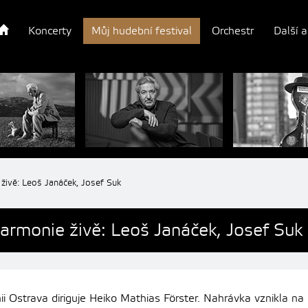
Koncerty
Můj hudební festival
Orchestr
Další a
 živě: Leoš Janáček, Josef Suk
harmonie živě: Leoš Janáček, Josef Suk
i Ostrava diriguje
Heiko Mathias Förster. Nahrávka vznikla n