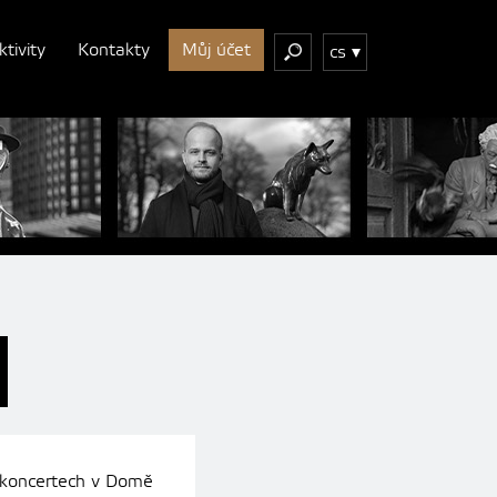
ktivity
Kontakty
Můj účet
cs
a koncertech v Domě