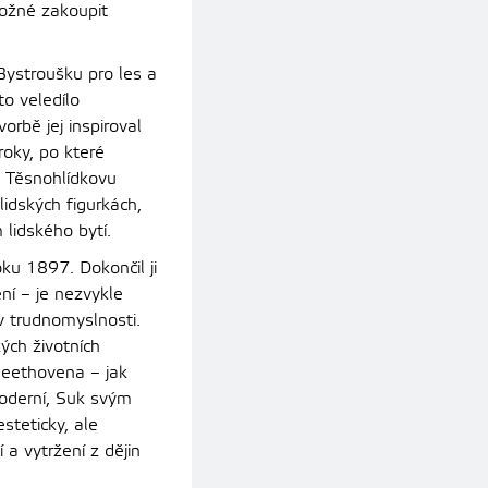
ožné zakoupit
 Bystroušku pro les a
o veledílo
rbě jej inspiroval
roky, po které
u. Těsnohlídkovu
 lidských figurkách,
 lidského bytí.
ku 1897. Dokončil ji
ní – je nezvykle
v trudnomyslnosti.
kých životních
Beethovena – jak
 moderní, Suk svým
steticky, ale
a vytržení z dějin