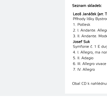
Seznam skladeb:
Leoš Janáček (arr. T
Příhody lišky Bystro
1. Potlesk
2. I. Andante. Alle
3. II. Andante. Mod
Josef Suk
Symfonie č. 1 E dur
4. I. Allegro, ma n
5. II. Adagio
6. III. Allegro vivac
7. IV. Allegro
Obal CD k nahlédnut