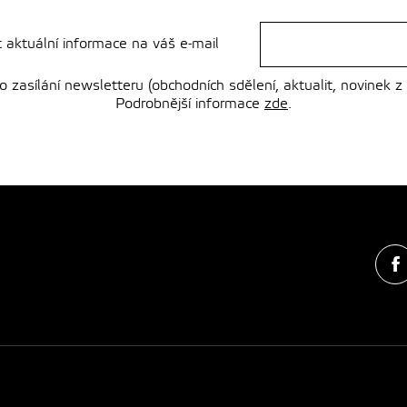
t aktuální informace na váš e-mail
zasílání newsletteru (obchodních sdělení, aktualit, novinek z
Podrobnější informace
zde
.