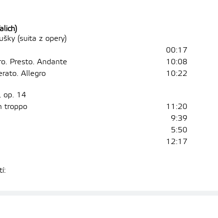
alich)
ušky (suita z opery)
00:17
gro. Presto. Andante
10:08
erato. Allegro
10:22
, op. 14
on troppo
11:20
9:39
e
5:50
12:17
í: