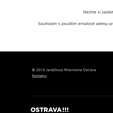
Nechte si zasíla
Souhlasím s použitím emailové adresy pro 
© 2015 Janáčkova filharmonie Ostrava
Kontakty