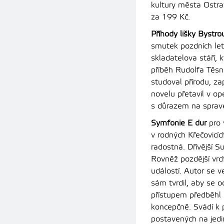
kultury města Ostra
za
199 Kč.
Příhody lišky Bystr
smutek pozdních let
skladatelova stáří,
příběh Rudolfa Těsno
studoval přírodu, za
novelu přetavil v ope
s důrazem na spraved
Symfonie E dur
pro 
v rodných Křečovicí
radostná. Dřívější 
Rovněž pozdější vrch
událostí. Autor se 
sám tvrdil, aby se o
přístupem předběhl 
koncepčně. Svádí k 
postavených na jedi