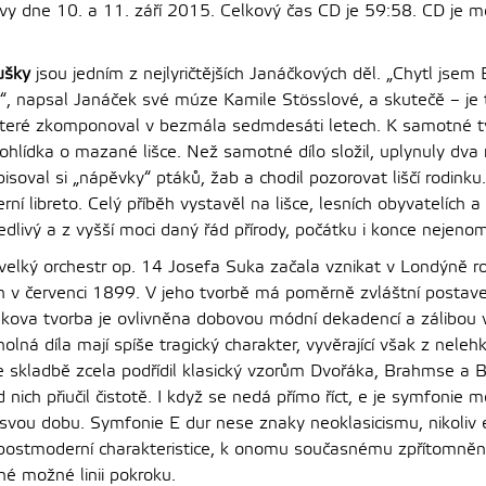
vy dne 10. a 11. září 2015. Celkový čas CD je 59:58.
CD je m
oušky
jsou jedním z nejlyričtějších Janáčkových děl. „Chytl jsem
“, napsal Janáček své múze Kamile Stösslové, a skutečě – je t
 které zkomponoval v bezmála sedmdesáti letech. K samotné tvo
hlídka o mazané lišce. Než samotné dílo složil, uplynuly dva 
pisoval si „nápěvky“ ptáků, žab a chodil pozorovat liščí rodink
rní libreto. Celý příběh vystavěl na lišce, lesních obyvatelích a
livý a z vyšší moci daný řád přírody, počátku i konce nejenom
velký orchestr op. 14 Josefa Suka začala vznikat v Londýně ro
ch v červenci 1899. V jeho tvorbě má poměrně zvláštní postave
Sukova tvorba je ovlivněna dobovou módní dekadencí a zálibou 
olná díla mají spíše tragický charakter, vyvěrající však z neleh
ve skladbě zcela podřídil klasický vzorům Dvořáka, Brahmse a 
d nich přiučil čistotě. I když se nedá přímo říct, e je symfonie
svou dobu. Symfonie E dur nese znaky neoklasicismu, nikoliv e
postmoderní charakteristice, k onomu současnému zpřítomnění 
né možné linii pokroku.