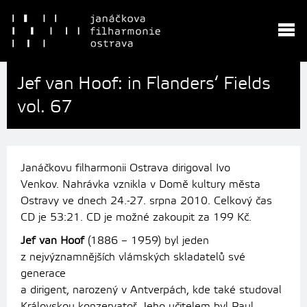
Jef van Hoof: in Flanders‘ Fields
vol. 67
Janáčkovu filharmonii Ostrava dirigoval
Ivo
Venkov. Nahrávka vznikla v Domě kultury města
Ostravy ve dnech 24.-27. srpna 2010. Celkový čas
CD je 53:21.
CD je možné zakoupit za
199 Kč.
Jef van Hoof
(1886 – 1959) byl jeden
z nejvýznamnějších vlámských skladatelů své
generace
a dirigent, narozený v Antverpách, kde také studoval
Královskou konzervatoř. Jeho učitelem byl Paul