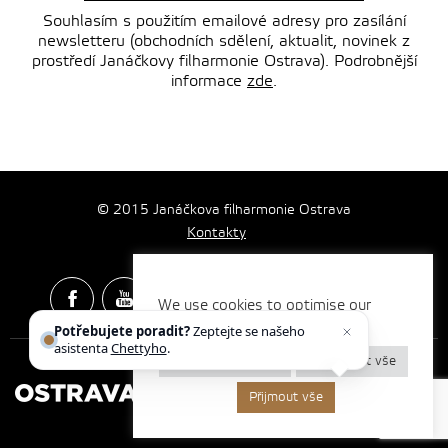
Souhlasím s použitím emailové adresy pro zasílání
newsletteru (obchodních sdělení, aktualit, novinek z
prostředí Janáčkovy filharmonie Ostrava). Podrobnější
informace
zde
.
© 2015 Janáčkova filharmonie Ostrava
Kontakty
We use cookies to optimise our
website and our services.
Potřebujete poradit?
Zeptejte se našeho
Spotify & Itunes Icons made by
Freepik
from
www.flaticon.com
asistenta
Chettyho
.
Nastavení cookies
Odmítnout vše
Přijmout vše
Vytvořilo