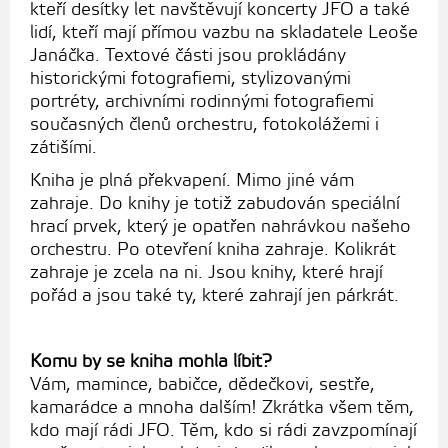
kteří desítky let navštěvují koncerty JFO a také
lidí, kteří mají přímou vazbu na skladatele Leoše
Janáčka. Textové části jsou prokládány
historickými fotografiemi, stylizovanými
portréty, archivními rodinnými fotografiemi
současných členů orchestru, fotokolážemi i
zátišími.
Kniha je plná překvapení. Mimo jiné vám
zahraje. Do knihy je totiž zabudován speciální
hrací prvek, který je opatřen nahrávkou našeho
orchestru. Po otevření kniha zahraje. Kolikrát
zahraje je zcela na ni. Jsou knihy, které hrají
pořád a jsou také ty, které zahrají jen párkrát.
Komu by se kniha mohla líbit?
Vám, mamince, babičce, dědečkovi, sestře,
kamarádce a mnoha dalším! Zkrátka všem těm,
kdo mají rádi JFO. Těm, kdo si rádi zavzpomínají