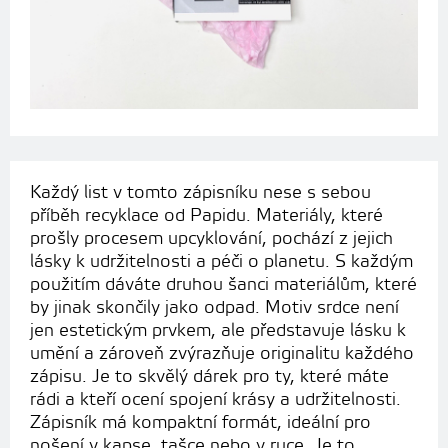
Každý list v tomto zápisníku nese s sebou
příběh recyklace od Papidu. Materiály, které
prošly procesem upcyklování, pochází z jejich
lásky k udržitelnosti a péči o planetu. S každým
použitím dáváte druhou šanci materiálům, které
by jinak skončily jako odpad. Motiv srdce není
jen estetickým prvkem, ale představuje lásku k
umění a zároveň zvýrazňuje originalitu každého
zápisu. Je to skvělý dárek pro ty, které máte
rádi a kteří ocení spojení krásy a udržitelnosti.
Zápisník má kompaktní formát, ideální pro
nošení v kapse, tašce nebo v ruce. Je to