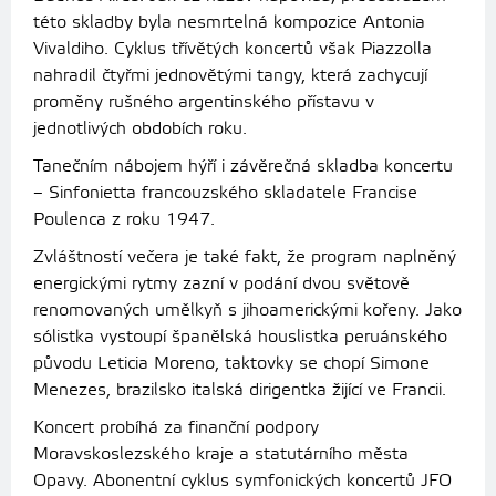
této skladby byla nesmrtelná kompozice Antonia
Vivaldiho. Cyklus třívětých koncertů však Piazzolla
nahradil čtyřmi jednovětými tangy, která zachycují
proměny rušného argentinského přístavu v
jednotlivých obdobích roku.
Tanečním nábojem hýří i závěrečná skladba koncertu
– Sinfonietta francouzského skladatele Francise
Poulenca z roku 1947.
Zvláštností večera je také fakt, že program naplněný
energickými rytmy zazní v podání dvou světově
renomovaných umělkyň s jihoamerickými kořeny. Jako
sólistka vystoupí španělská houslistka peruánského
původu Leticia Moreno, taktovky se chopí Simone
Menezes, brazilsko italská dirigentka žijící ve Francii.
Koncert probíhá za finanční podpory
Moravskoslezského kraje a statutárního města
Opavy.
Abonentní cyklus symfonických koncertů JFO