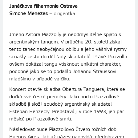
Janáčkova filharmonie Ostrava
Simone Menezes
– dirigentka
Jméno Ástora Piazzolly je neodmyslitelně spjato s
argentinským tangem. V průběhu 20. století získal
tento tanec neobyčejnou oblibu a jeho vášnivé rytmy
si našly cestu do děl řady skladatelů. Právě Piazzolla
ovšem dokázal tangu vtisknout unikátní charakter,
podobně jako se to podařilo Johannu Straussovi
mladšímu v případě valčíku.
Koncert otevře skladba Obertura Tanguera, která se
dočká své české premiéry. Jako poctu Piazzollově
skladbě ji složil soudobý argentinský skladatel
Esteban Benzecry. Představil ji v roce 1993, jen pár
měsíců po Piazzollově smrti.
Následovat bude Piazzollovo Čtvero ročních dob
Buenos Aires. Jak už název napovídá, předobrazem