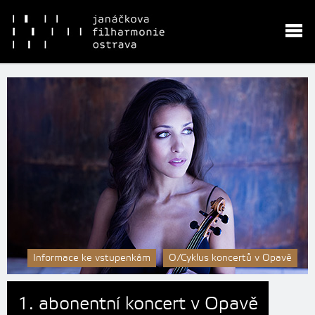
Informace ke vstupenkám
O/Cyklus koncertů v Opavě
1. abonentní koncert v Opavě