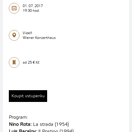
01. 07. 2017
19:30 hod.
Videň
Wiener Konzerthaus
od 25 € Kč
Koupit vstupenku
Program:
Nino Rota:
La strada (1954)
Luis Bacalov:
Il Postino (1994)