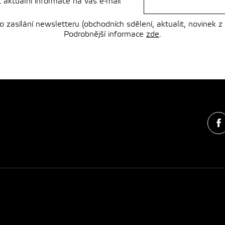
t aktuální informace na váš e-mail
zasílání newsletteru (obchodních sdělení, aktualit, novinek z
Podrobnější informace
zde
.