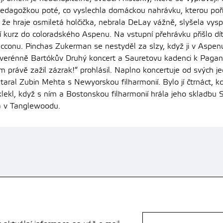
 pedagožkou poté, co vyslechla domáckou nahrávku, kterou poří
 že hraje osmiletá holčička, nebrala DeLay vážně, slyšela vysp
ní kurz do coloradského Aspenu. Na vstupní přehrávku přišlo dí
cconu. Pinchas Zukerman se nestyděl za slzy, když ji v Aspenu
verénně Bartókův Druhý koncert a Sauretovu kadenci k Pagani
m právě zažil zázrak!“ prohlásil. Naplno koncertuje od svých jed
taral Zubin Mehta s Newyorskou filharmonií. Bylo jí čtrnáct, k
klekl, když s ním a Bostonskou filharmonií hrála jeho skladbu
 v Tanglewoodu.