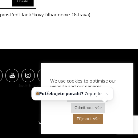
 prostředí Janáčkovy filharmonie Ostrava).
We use cookies to optimise our
Spotify & Itunes Icons made by
website and our services.
Freepik
from
www.flaticon.com
Potřebujete poradit?
Zeptejte
se našeho asistenta
Nastavení cookies
Odmítnout vše
Přijmout vše
Vytvořilo