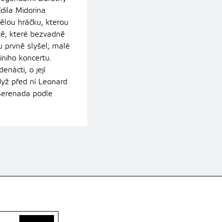
dila Midorina
ělou hráčku, kterou
tě, které bezvadně
 prvně slyšel; malé
niho koncertu.
enácti, o její
dyž před ní Leonard
 Serenada podle