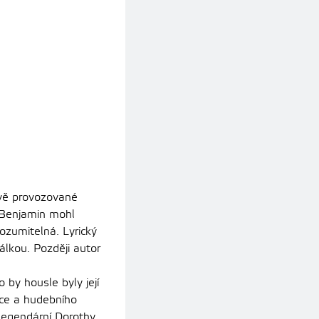
živě provozované
k Benjamin mohl
ozumitelná. Lyrický
álkou. Později autor
 by housle byly její
ace a hudebního
: legendární Dorothy