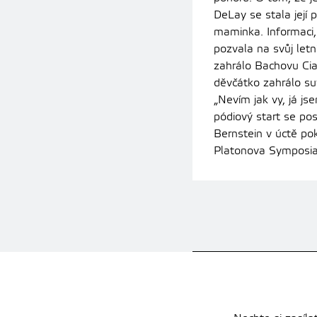
DeLay se stala její
maminka. Informaci,
pozvala na svůj let
zahrálo Bachovu Cia
děvčátko zahrálo su
„Nevím jak vy, já jse
pódiový start se pos
Bernstein v úctě po
Platonova Symposia