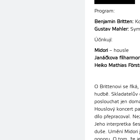
Program:
Benjamin Britten:
Ko
Gustav Mahler:
Symf
Účinkují:
Midori
– housle
Janáčkova filharmon
Heiko Mathias Först
O Brittenovi se říká
hudbě. Skladatelův 
poslouchat jen domá
Houslový koncert pat
dílo přepracoval. Ne
Jeho interpretka šes
duše. Umění Midori 
ponoru. O tom, že je