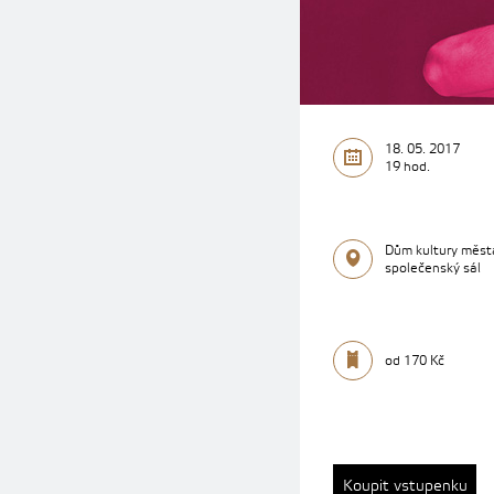
18. 05. 2017
19 hod.
Dům kultury měst
společenský sál
od 170 Kč
Koupit vstupenku