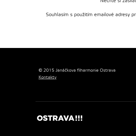
Nechte si zasíla
Souhlasím s použitím emailové adresy pro 
© 2015 Janáčkova filharmonie Ostrava
Kontakty