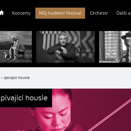
Koncerty
Můj hudební festival
Orchestr
Další a
– zpívající housle
pívající housle