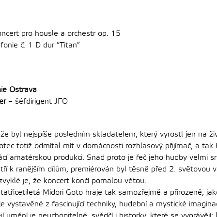
ncert pro housle a orchestr op. 15
onie č. 1 D dur “Titan”
ie Ostrava
er
– šéfdirigent JFO
, že byl nejspíše posledním skladatelem, který vyrostl jen na 
otec totiž odmítal mít v domácnosti rozhlasový přijímač, a ta
cí amatérskou produkci. Snad proto je řeč jeho hudby velmi sr
ří k ranějším dílům, premiérován byl těsně před 2. světovou v
zvyklé je, že koncert končí pomalou větou.
tatřicetiletá Midori Goto hraje tak samozřejmě a přirozeně, jako
je vystavěné z fascinující techniky, hudební a mystické imagin
jí umění je neuchopitelné, svědčí i historky, které se vyprávějí