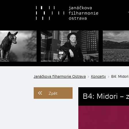
Janáčkova filharmonie Ostrava
Koncerty
B4: Midori 
Zpět
B4: Midori – z