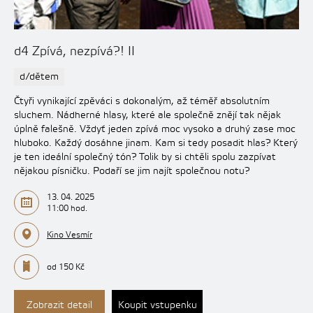
d4 Zpívá, nezpívá?! II
d/dětem
Čtyři vynikající zpěváci s dokonalým, až téměř absolutním
sluchem. Nádherné hlasy, které ale společně znějí tak nějak
úplně falešně. Vždyť jeden zpívá moc vysoko a druhý zase moc
hluboko. Každý dosáhne jinam. Kam si tedy posadit hlas? Který
je ten ideální společný tón? Tolik by si chtěli spolu zazpívat
nějakou písničku. Podaří se jim najít společnou notu?
13. 04. 2025
11:00 hod.
Kino Vesmír
od 150 Kč
Zobrazit detail
Koupit vstupenku