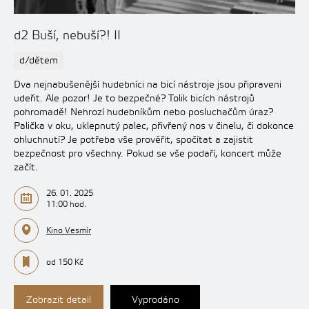
d2 Buší, nebuší?! II
d/dětem
Dva nejnabušenější hudebníci na bicí nástroje jsou připraveni
udeřit. Ale pozor! Je to bezpečné? Tolik bicích nástrojů
pohromadě! Nehrozí hudebníkům nebo posluchačům úraz?
Palička v oku, uklepnutý palec, přivřený nos v činelu, či dokonce
ohluchnutí? Je potřeba vše prověřit, spočítat a zajistit
bezpečnost pro všechny. Pokud se vše podaří, koncert může
začít.
26. 01. 2025
11:00 hod.
Kino Vesmír
od 150 Kč
Zobrazit detail
Vyprodáno