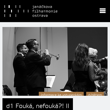
Informace ke vstupenkám
d/dětem
d1 Fouká, nefouká?! II