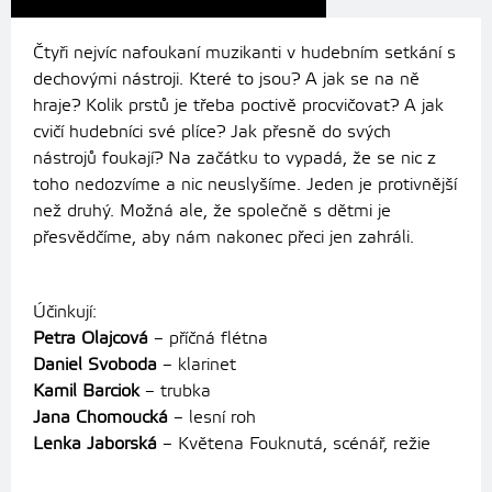
Čtyři nejvíc nafoukaní muzikanti v hudebním setkání s
dechovými nástroji. Které to jsou? A jak se na ně
hraje? Kolik prstů je třeba poctivě procvičovat? A jak
cvičí hudebníci své plíce? Jak přesně do svých
nástrojů foukají? Na začátku to vypadá, že se nic z
toho nedozvíme a nic neuslyšíme. Jeden je protivnější
než druhý. Možná ale, že společně s dětmi je
přesvědčíme, aby nám nakonec přeci jen zahráli.
Účinkují:
Petra Olajcová
– příčná flétna
Daniel Svoboda
– klarinet
Kamil Barciok
– trubka
Jana Chomoucká
– lesní roh
Lenka Jaborská
– Květena Fouknutá, scénář, režie