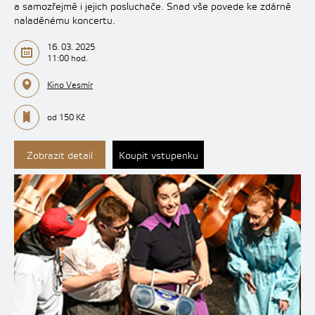
a samozřejmě i jejich posluchače. Snad vše povede ke zdárně
naladěnému koncertu.
16. 03. 2025
11:00 hod.
Kino Vesmír
od 150 Kč
Zobrazit detail
Koupit vstupenku