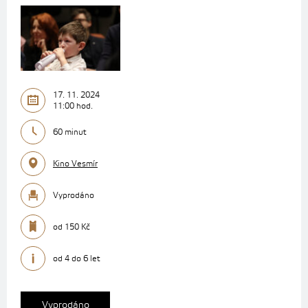
17. 11. 2024
11:00 hod.
60 minut
Kino Vesmír
Vyprodáno
od 150 Kč
od 4 do 6 let
Vyprodáno