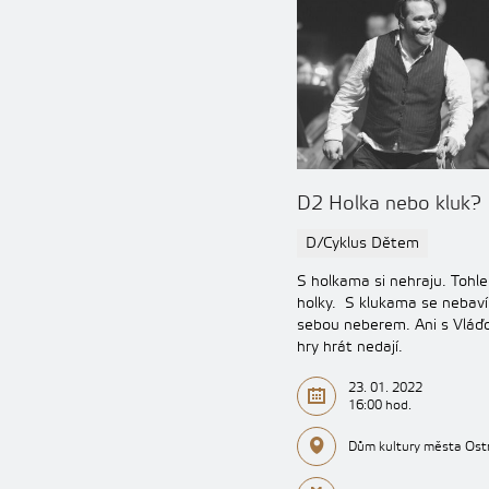
D2 Holka nebo kluk?
D/Cyklus Dětem
S holkama si nehraju. Tohle 
holky. S klukama se nebaví
sebou neberem. Ani s Vláďo
hry hrát nedají.
23. 01. 2022
16:00 hod.
Dům kultury města Ost