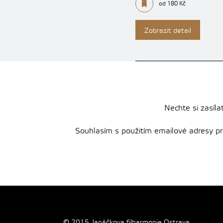
od 180 Kč
Zobrazit detail
Nechte si zasíla
Souhlasím s použitím emailové adresy pro 
© 2015 Janáčkova filharmonie Ostrava