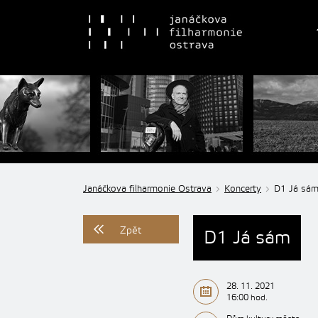
Janáčkova filharmonie Ostrava
Koncerty
D1 Já sá
Zpět
D1 Já sám
28. 11. 2021
16:00 hod.