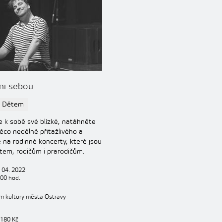
ni sebou
s Dětem
e k sobě své blízké, natáhněte
ěco nedělně přitažlivého a
e na rodinné koncerty, které jsou
tem, rodičům i prarodičům.
 04. 2022
:00 hod.
m kultury města Ostravy
 180 Kč