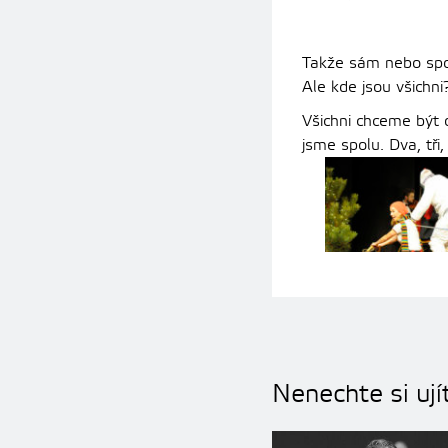
Takže sám nebo spo
Ale kde jsou všichn
Všichni chceme být 
jsme spolu. Dva, tři,
Nenechte si ují