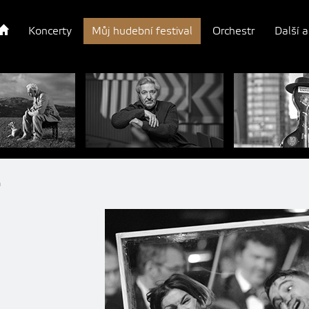
Koncerty
Můj hudební festival
Orchestr
Další a
m