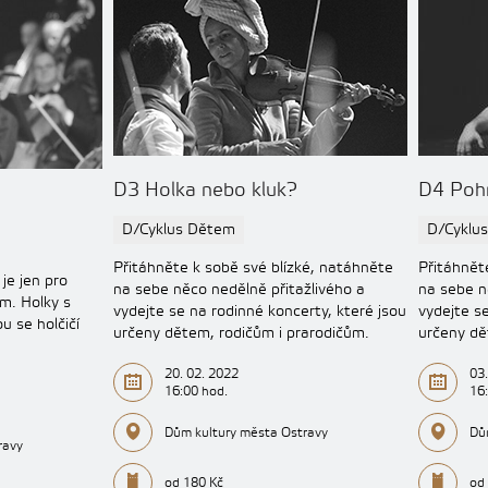
D3 Holka nebo kluk?
D4 Poh
D/Cyklus Dětem
D/Cyklu
Přitáhněte k sobě své blízké, natáhněte
Přitáhnět
je jen pro
na sebe něco nedělně přitažlivého a
na sebe n
m. Holky s
vydejte se na rodinné koncerty, které jsou
vydejte s
u se holčičí
určeny dětem, rodičům i prarodičům.
určeny dě
20. 02. 2022
03.
16:00 hod.
16
Dům kultury města Ostravy
Dů
ravy
od 180 Kč
od