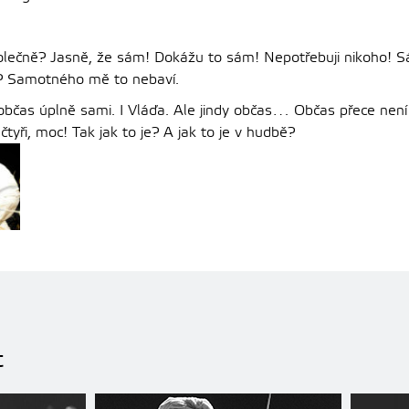
lečně? Jasně, že sám! Dokážu to sám! Nepotřebuji nikoho! 
i? Samotného mě to nebaví.
občas úplně sami. I Vláďa. Ale jindy občas… Občas přece není
 čtyři, moc! Tak jak to je? A jak to je v hudbě?
t