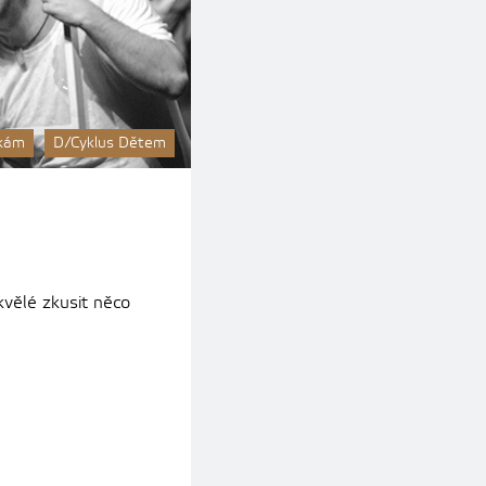
nkám
D/Cyklus Dětem
kvělé zkusit něco