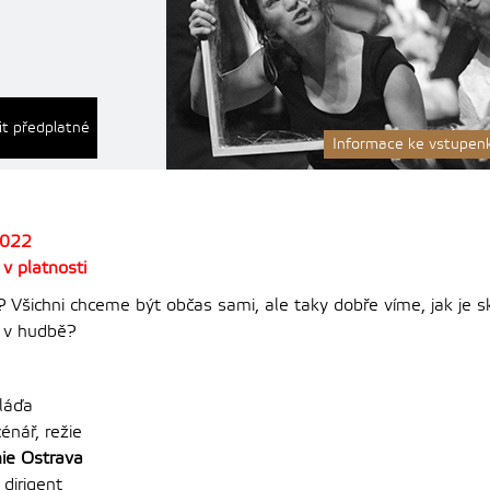
it předplatné
Informace ke vstupe
2022
v platnosti
Všichni chceme být občas sami, ale taky dobře víme, jak je s
u v hudbě?
láďa
énář, režie
ie Ostrava
 dirigent