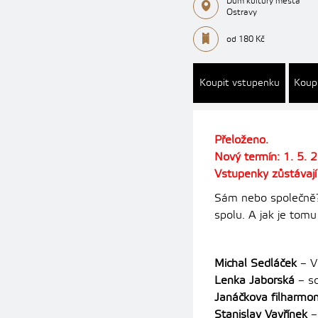
Dům kultury města
Ostravy
od 180 Kč
Koupit vstupenku
Koup
Přeloženo.
Nový termín: 1. 5. 
Vstupenky zůstávají 
Sám nebo společně? 
spolu. A jak je tom
Michal Sedláček
– V
Lenka Jaborská
– sc
Janáčkova filharmon
Stanislav Vavřínek
–