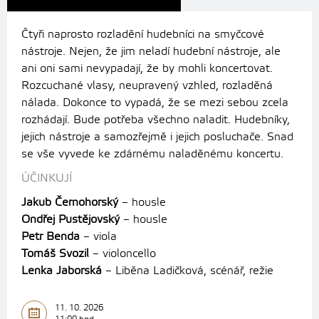
Čtyři naprosto rozladění hudebníci na smyčcové
nástroje. Nejen, že jim neladí hudební nástroje, ale
ani oni sami nevypadají, že by mohli koncertovat.
Rozcuchané vlasy, neupravený vzhled, rozladěná
nálada. Dokonce to vypadá, že se mezi sebou zcela
rozhádají. Bude potřeba všechno naladit. Hudebníky,
jejich nástroje a samozřejmě i jejich posluchače. Snad
se vše vyvede ke zdárnému naladěnému koncertu.
ÚČINKUJÍ
Jakub Černohorský
– housle
Ondřej Pustějovský
– housle
Petr Benda
– viola
Tomáš Svozil
– violoncello
Lenka Jaborská
– Liběna Ladičková, scénář, režie
11. 10. 2026