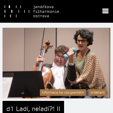
Informace ke vstupenkám
d/dětem
d1 Ladí, neladí?! II