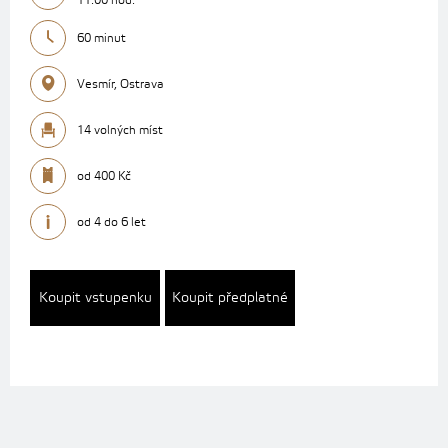
11:00 hod.
60 minut
Vesmír, Ostrava
14 volných míst
od 400 Kč
od 4 do 6 let
Koupit vstupenku
Koupit předplatné