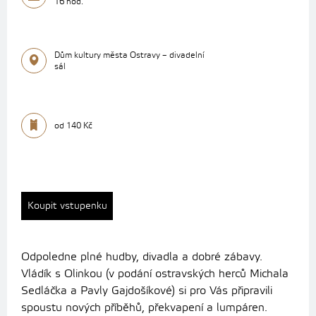
16 hod.
Dům kultury města Ostravy – divadelní
sál
od 140 Kč
Koupit vstupenku
Odpoledne plné hudby, divadla a dobré zábavy.
Vládík s Olinkou (v podání ostravských herců Michala
Sedláčka a Pavly Gajdošíkové) si pro Vás připravili
spoustu nových příběhů, překvapení a lumpáren.