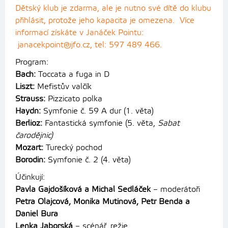
Dětský klub je zdarma, ale je nutno své dítě do klubu
přihlásit, protože jeho kapacita je omezena. Více
informací získáte v Janáček Pointu:
janacekpoint@jfo.cz, tel: 597 489 466.
Program:
Bach:
Toccata a fuga in D
Liszt:
Mefistův valčík
Strauss:
Pizzicato polka
Haydn:
Symfonie č. 59 A dur (1. věta)
Berlioz:
Fantastická symfonie (5. věta,
Sabat
čarodějnic)
Mozart:
Turecký pochod
Borodin:
Symfonie č. 2 (4. věta)
Účinkují:
Pavla Gajdošíková a Michal Sedláček
– moderátoři
Petra Olajcová, Monika Mutinová, Petr Benda a
Daniel Bura
Lenka Jaborská
– scénář, režie