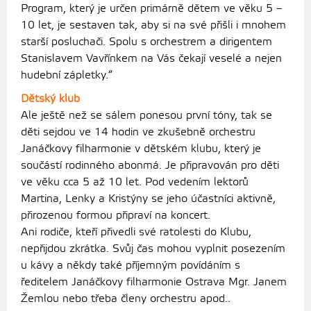
Program, který je určen primárně dětem ve věku 5 –
10 let, je sestaven tak, aby si na své přišli i mnohem
starší posluchači. Spolu s orchestrem a dirigentem
Stanislavem Vavřínkem na Vás čekají veselé a nejen
hudební zápletky.“
Dětský klub
Ale ještě než se sálem ponesou první tóny, tak se
děti sejdou ve 14 hodin ve zkušebně orchestru
Janáčkovy filharmonie v dětském klubu, který je
součástí rodinného abonmá. Je připravován pro děti
ve věku cca 5 až 10 let. Pod vedením lektorů
Martina, Lenky a Kristýny se jeho účastníci aktivně,
přirozenou formou připraví na koncert.
Ani rodiče, kteří přivedli své ratolesti do Klubu,
nepřijdou zkrátka. Svůj čas mohou vyplnit posezením
u kávy a někdy také příjemným povídáním s
ředitelem Janáčkovy filharmonie Ostrava Mgr. Janem
Žemlou nebo třeba členy orchestru apod..