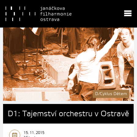
D/Cyklus Dětem
D1: Tajemství orchestru v Ostravě
15. 11. 2015