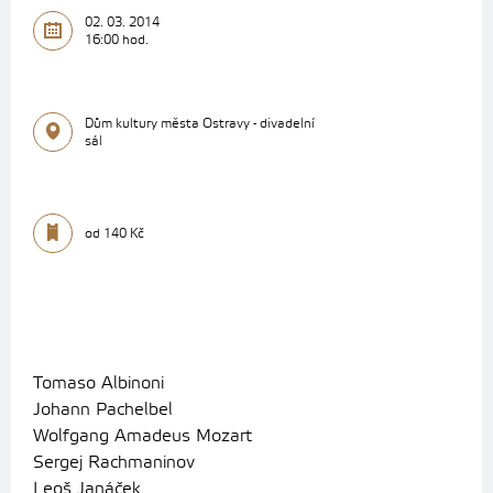
02. 03. 2014
16:00 hod.
Dům kultury města Ostravy - divadelní
sál
od 140 Kč
Tomaso Albinoni
Johann Pachelbel
Wolfgang Amadeus Mozart
Sergej Rachmaninov
Leoš Janáček