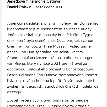
Janáčkova filharmonie Ostrava
Daniel Raiskin
– šéfdirigent JFO
Americký skladatel s čínskými kořeny Tan Dun se řadí
k nejvýznamnějším osobnostem současné hudby.
Jméno si získal zejména díky hudbě k filmu Tygr a
drak, která byla oceněna jak Oscarem, tak i cenou
Grammy. Kompozici Three Muses in Video Game
napsal Tan Dun speciálně pro sólistu večera,
fenomenálního nizozemského trombonistu Jörgena
van Rijena, který ji v roce 2021 premiéroval za
doprovodu Královského orchestru Concertgebouw.
Fascinující hudba Tan Dunova trombonového koncertu
byla inspirována hudbou k počítačovým hrám, ale i
zvukem tří tradičních, starobylých čínských hudebních
nástrojů.
Zbytek večera vyplní Symfonické tance Sergeje
Rachamaninova. Proslulý ruský klavírní virtuos a