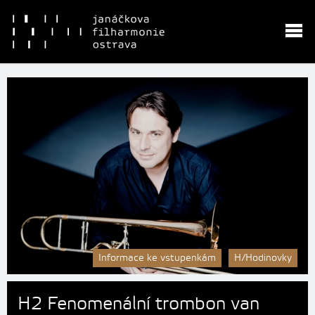
Informace ke vstupenkám
H/Hodinovky
H2 Fenomenální trombon van