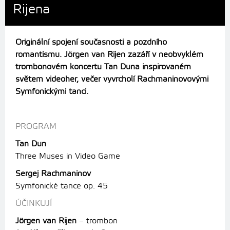
Rijena
Originální spojení současnosti a pozdního
romantismu. Jörgen van Rijen zazáří v neobvyklém
trombonovém koncertu Tan Duna inspirovaném
světem videoher, večer vyvrcholí Rachmaninovovými
Symfonickými tanci.
PROGRAM
Tan Dun
Three Muses in Video Game
Sergej Rachmaninov
Symfonické tance op. 45
ÚČINKUJÍ
Jörgen van Rijen
– trombon