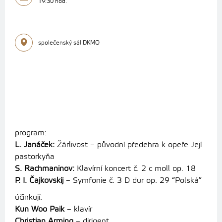
19:30 hod.
společenský sál DKMO
program:
L. Janáček:
Žárlivost – původní předehra k opeře Její
pastorkyňa
S. Rachmaninov:
Klavírní koncert č. 2 c moll op. 18
P. I. Čajkovskij
– Symfonie č. 3 D dur op. 29 “Polská”
účinkují:
Kun Woo Paik
– klavír
Christian Arming
– dirigent