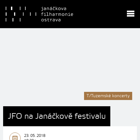
T/Tuzemské koncerty
JFO na Janáčkově festivalu
23. 05. 2018