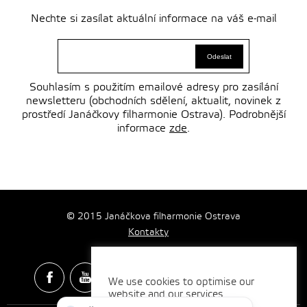
Nechte si zasílat aktuální informace na váš e-mail
Souhlasím s použitím emailové adresy pro zasílání
newsletteru (obchodních sdělení, aktualit, novinek z
prostředí Janáčkovy filharmonie Ostrava). Podrobnější
informace
zde
.
© 2015 Janáčkova filharmonie Ostrava
Kontakty
We use cookies to optimise our
website and our services.
Spotify & Itunes Icons made by
Freepik
from
www.flaticon.com