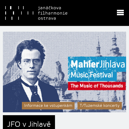
Informace ke vstupenkám
T/Tuzemské koncerty
JFO v Jihlavě