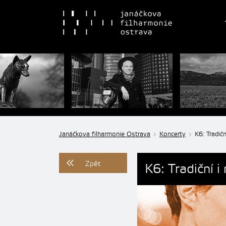
Janáčkova filharmonie Ostrava
Koncerty
K6: Tradič
Zpět
K6: Tradiční 