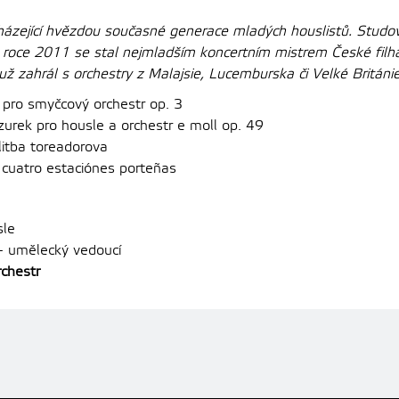
házející hvězdou současné generace mladých houslistů. Studov
 roce 2011 se stal nejmladším koncertním mistrem České filha
 už zahrál s orchestry z Malajsie, Lucemburska či Velké Británi
 pro smyčcový orchestr op. 3
rek pro housle a orchestr e moll op. 49
itba toreadorova
cuatro estaciónes porteñas
sle
 umělecký vedoucí
chestr