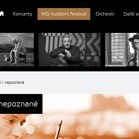
Koncerty
Můj hudební festival
Orchestr
Další a
ní i nepoznané
i nepoznané