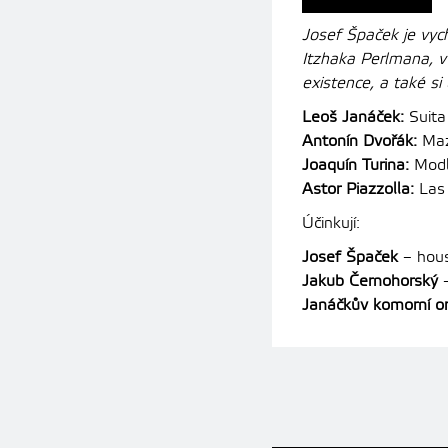
Josef Špaček je vyc
Itzhaka Perlmana, v
existence, a také si
Leoš Janáček:
Suita
Antonín Dvořák:
Mazu
Joaquín Turina:
Modl
Astor Piazzolla:
Las 
Účinkují:
Josef Špaček
– hou
Jakub Černohorský
–
Janáčkův komorní or