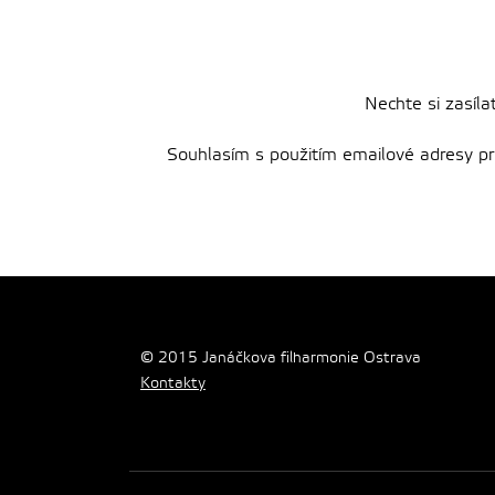
Nechte si zasíla
Souhlasím s použitím emailové adresy pro 
© 2015 Janáčkova filharmonie Ostrava
Kontakty