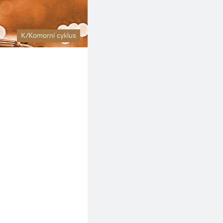
K/Komorní cyklus