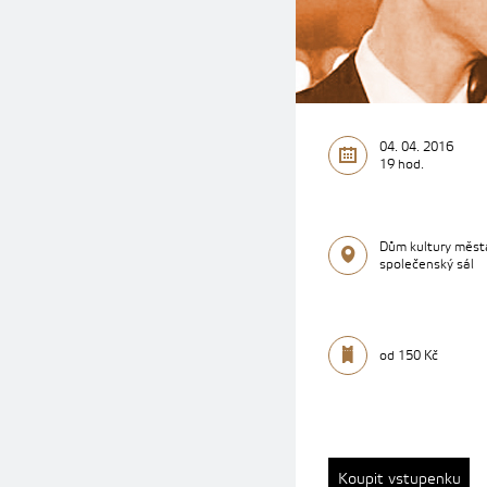
04. 04. 2016
19 hod.
Dům kultury měst
společenský sál
od 150 Kč
Koupit vstupenku