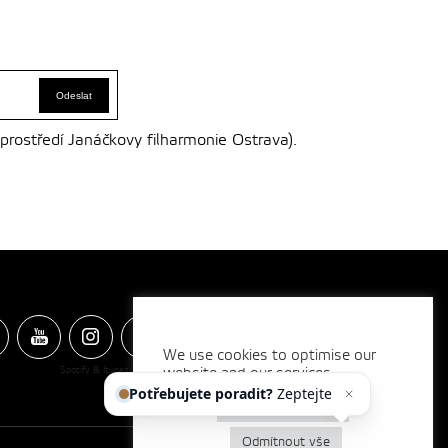
 prostředí Janáčkovy filharmonie Ostrava).
We use cookies to optimise our
Spotify & Itunes Icons made by
website and our services.
Freepik
from
www.flaticon.com
Potřebujete poradit?
Zeptejte
se naše
Nastavení cookies
Odmítnout vše