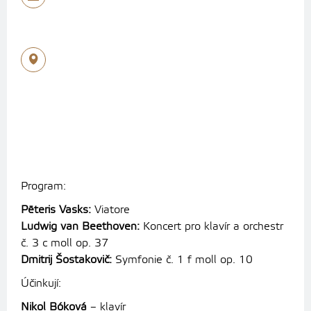
Program:
Pēteris
Vasks:
Viatore
Ludwig van Beethoven:
Koncert pro klavír a orchestr
č. 3 c moll op. 37
Dmitrij Šostakovič:
Symfonie č. 1 f moll op. 10
Účinkují:
Nikol Bóková
– klavír