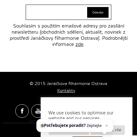
Souhlasím s použitím emailové adresy pro zasílání
newsletteru (obchodních sdělení, aktualit, novinek z
prostředí Janáčkovy filharmonie Ostrava). Podrobnější
informace
zde
.
© 2015 Janáčkova filharmonie Ostrava
Kontakty
We use cookies to optimise our
website and our services.
Spotify & Itunes Icons made by
Freepik
from
www.flaticon.com
Potřebujete poradit?
Zeptejte se na
Nastavení cookies
Odmítnout vše