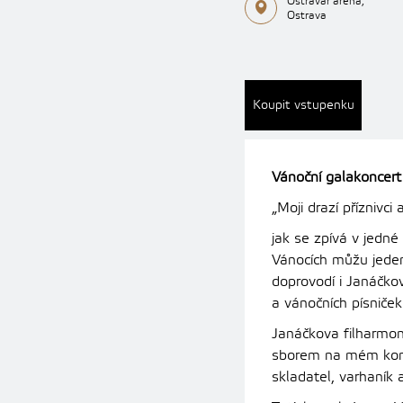
Ostravar aréna,
Ostrava
Koupit vstupenku
Vánoční galakoncert
„Moji drazí příznivci 
jak se zpívá v jedné
Vánocích můžu jeden 
doprovodí i Janáčko
a vánočních písniče
Janáčkova filharmoni
sborem na mém konce
skladatel, varhaník 