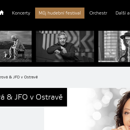
Koncerty
Můj hudební festival
Orchestr
Další a
trová & JFO v Ostravě
vá & JFO v Ostravě