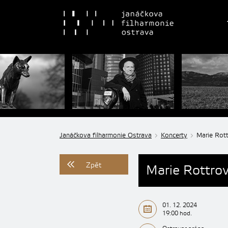
Janáčkova filharmonie Ostrava
Koncerty
Marie Rot
Zpět
Marie Rottro
01. 12. 2024
19:00 hod.