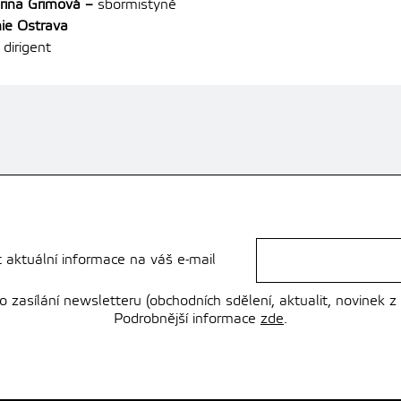
arina Grimová –
sbormistyně
ie Ostrava
dirigent
t aktuální informace na váš e-mail
zasílání newsletteru (obchodních sdělení, aktualit, novinek z
Podrobnější informace
zde
.