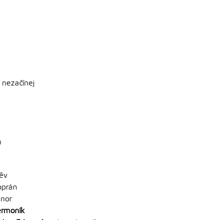
 nezačínej
m
ěv
oprán
nor
ermoník