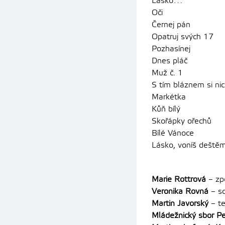
Lásko…
Oči
Černej pán
Opatruj svých 17
Pozhasínej
Dnes pláč
Muž č. 1
S tím bláznem si nic
Markétka
Kůň bílý
Skořápky ořechů
Bílé Vánoce
Lásko, voníš deště
Marie Rottrová
–
zp
Veronika Rovná
– s
Martin Javorský
– te
Mládežnický sbor P