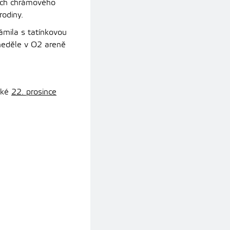
ách chrámového
rodiny.
ámila s tatínkovou
 neděle v O2 areně
aké
22. prosince