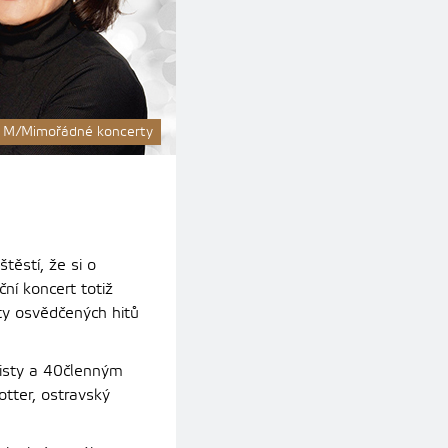
M/Mimořádné koncerty
těstí, že si o
ní koncert totiž
ty osvědčených hitů
ólisty a 40členným
tter, ostravský