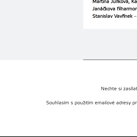
Martina Juríková, K
Janáčkova filharmon
Stanislav Vavřínek
–
Nechte si zasíla
Souhlasím s použitím emailové adresy pro 