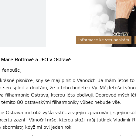
Informace ke vstupenkám
 Marie Rottrové a JFO v Ostravě
a fanoušci,
 krásné písničce, sny se mají plnit o Vánocích. Já mám letos to š
sen splnit a doufám, že u toho budete i Vy. Můj letošní vánoč
va filharmonie Ostrava, kterou léta obdivuji. Doprovod mých lé
k těmito 80 ostravskými filharmoniky vůbec nebude vše.
e Ostrava mi totiž vyšla vstříc a v jejím zpracování, s jejími s
rtu zazní i Vánoční mše, kterou složil můj tatínek Vladimír Ro
a sbormistr, když mi byl jeden rok.