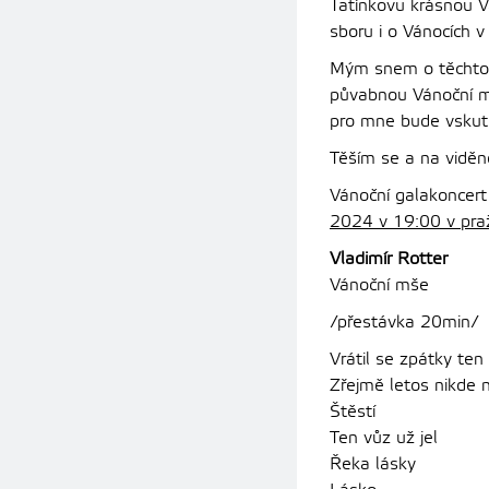
Tatínkovu krásnou 
sboru i o Vánocích v
Mým snem o těchto V
půvabnou Vánoční mš
pro mne bude vskutk
Těším se a na viděn
Vánoční galakoncer
2024 v 19:00 v pra
Vladimír Rotter
Vánoční mše
/přestávka 20min/
Vrátil se zpátky ten
Zřejmě letos nikde 
Štěstí
Ten vůz už jel
Řeka lásky