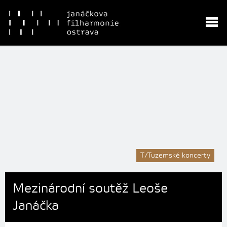
T/Tuzemské koncerty
Mezinárodní soutěž Leoše
Janáčka