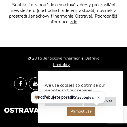
Souhlasím s použitím emailové adresy pro zasílání
newsletteru (obchodních sdělení, aktualit, novinek z
prostředí Janáčkovy filharmonie Ostrava). Podrobnější
informace
zde
.
© 2015 Janáčkova filharmonie Ostrava
Kontakty
We use cookies to optimise our
website and our services.
Spotify & Itunes Icons made by
Freepik
from
www.flaticon.com
Potřebujete poradit?
Zeptejte se našeh
Nastavení cookies
Odmítnout vše
Přijmout vše
Vytvořilo