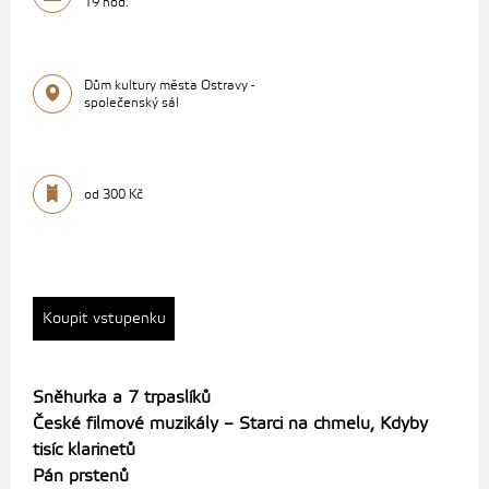
19 hod.
Dům kultury města Ostravy -
společenský sál
od 300 Kč
Koupit vstupenku
Sněhurka a 7 trpaslíků
České filmové muzikály – Starci na chmelu, Kdyby
tisíc klarinetů
Pán prstenů