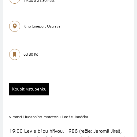
19:00 a 21:30 hod.
Kino Cineport Ostrava
od 30 Kč
Koupit vstupenku
v rámci Hudebního maratonu Leoše Janáčka
19:00 Lev s bílou hřívou, 1986 (režie: Jaromil Jireš,