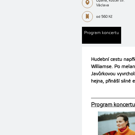
Opava, kostel sv.
Václava
od 560 Kč
Program koncertu
Hudební cestu napří
Williamse. Po mela
Javůrkovou vyvrcholí
hejna, přináší silné
Program koncertu