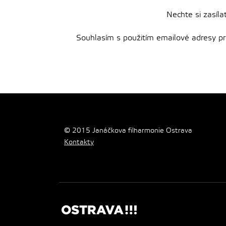
Nechte si zasíla
Souhlasím s použitím emailové adresy pro 
© 2015 Janáčkova filharmonie Ostrava
Kontakty