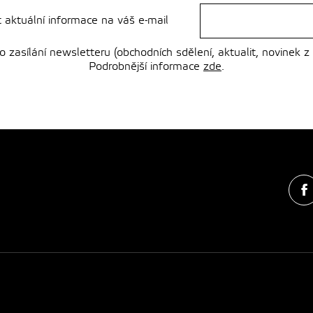
t aktuální informace na váš e-mail
zasílání newsletteru (obchodních sdělení, aktualit, novinek z
Podrobnější informace
zde
.