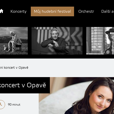
Koncerty
Můj hudební festival
Orchestr
Další a
ní koncert v Opavě
koncert v Opavě
90 minut