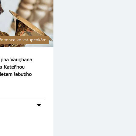
nformace ke vstupenkám
Ralpha Vaughana
a Kateřinou
 letem labutího