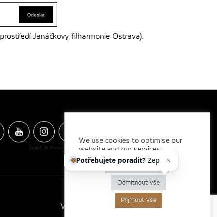
 prostředí Janáčkovy filharmonie Ostrava).
We use cookies to optimise our
Spotify & Itunes Icons made by
website and our services.
Freepik
from
www.flaticon.com
Potřebujete poradit?
Zeptejte
se naše
Nastavení cookies
Odmítnout vše
Přijmout vše
Vytvořilo