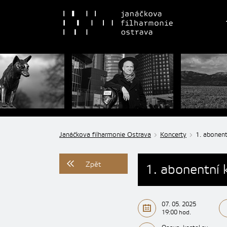
Janáčkova filharmonie Ostrava
Koncerty
1. abonent
Zpět
1. abonentní 
07. 05. 2025
19:00 hod.