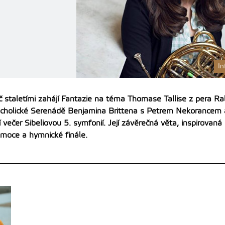
I
č staletími zahájí Fantazie na téma Thomase Tallise z pera 
ncholické Serenádě Benjamina Brittena s Petrem Nekorancem 
 večer Sibeliovou 5. symfonií. Její závěrečná věta, inspirovaná
 emoce a hymnické finále.