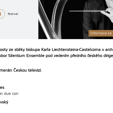
festival
Informace ke
osty ze sbírky biskupa Karla Liechtensteina-Castelcorna v arc
ubor Silentium Ensemble pod vedením předního českého diri
menán Českou televizí.
ces
in due cori
ovský