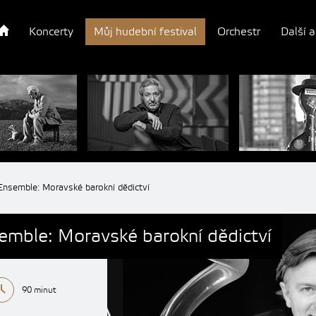
Koncerty
Můj hudební festival
Orchestr
Další a
Ensemble: Moravské barokní dědictví
emble: Moravské barokní dědictví
90 minut