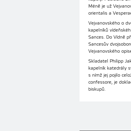
Méně je už Vejvanov
orientalis a Vesper
Vejvanovského o dvě
kapelníků vídeňského
Sances. Do Vídně př
Sancesův dvojsoboro
Vejvanovského opise
Skladatel Philipp Ja
kapelník katedrály 
s nímž jej pojilo cel
confessore, je dok
biskupů.