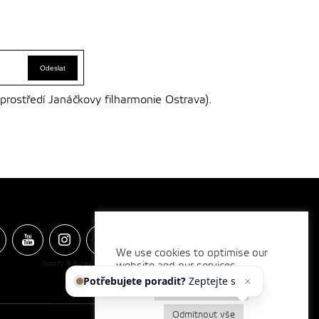
 prostředí Janáčkovy filharmonie Ostrava).
We use cookies to optimise our
Spotify & Itunes Icons made by
website and our services.
Freepik
from
www.flaticon.com
Potřebujete poradit?
Zeptejte
se našeho asistenta
C
Nastavení cookies
Odmítnout vše