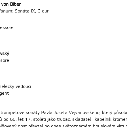
 von Biber
ofanum: Sonáta IX, G dur
fessore
ovský
sore
ělecký vedoucí
igent
trumpetové sonáty Pavla Josefa Vejvanovského, který působi
od 60. let 17. století jako trubač, skladatel i kapelník kromě
iňovaný post převzal po dnes světoznámém houslovém virtuosu 