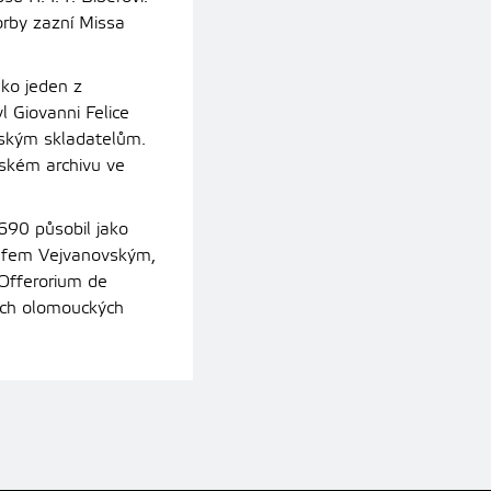
rby zazní Missa
ko jeden z
l Giovanni Felice
opským skladatelům.
žském archivu ve
1690 působil jako
sefem Vejvanovským,
á Offerorium de
ách olomouckých