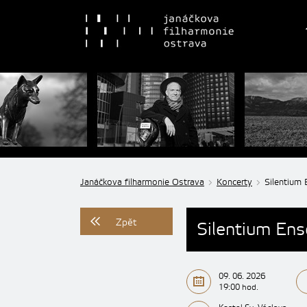
Janáčkova filharmonie Ostrava
Koncerty
Silentium 
Zpět
Silentium Ens
09. 06. 2026
19:00 hod.