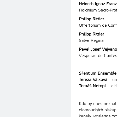
Heinrich Ignaz Franz
Fidicinium Sacro-Pr
Philipp Rittler
Offertorium de Con
Philipp Rittler
Salve Regina
Pavel Josef Vejvan
Vesperae de Confes
Silentium Ensemble
Tereza Válková
– um
Tomáš Netopil
– dir
Kdo by dnes neznal 
olomouckých biskupů 
kapely. Posledně zm