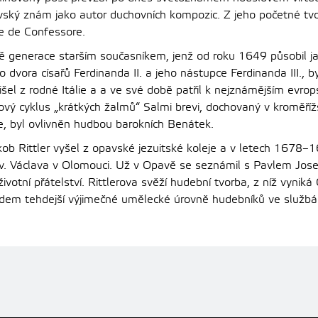
ský znám jako autor duchovních kompozic. Z jeho početné tvo
ae de Confessore.
 generace starším současníkem, jenž od roku 1649 působil ja
 dvora císařů Ferdinanda II. a jeho nástupce Ferdinanda III., by
išel z rodné Itálie a a ve své době patřil k nejznámějším evr
vý cyklus „krátkých žalmů“ Salmi brevi, dochovaný v kroměří
, byl ovlivněn hudbou barokních Benátek.
kob Rittler vyšel z opavské jezuitské koleje a v letech 1678–
sv. Václava v Olomouci. Už v Opavě se seznámil s Pavlem Jo
oživotní přátelství. Rittlerova svěží hudební tvorba, z níž vynik
ladem tehdejší výjimečné umělecké úrovně hudebníků ve služb