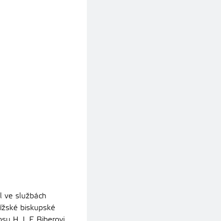
l ve službách
řížské biskupské
H. I. F. Biberovi.