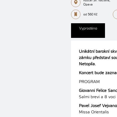
Kostel Sv. Václava,
Opava
od 560 Kč
Vyprodáno
Unikátní barokní skv
zámku představí so
Netopila.
Koncert bude zazna
PROGRAM
Giovanni Felice San
Salmi brevi a 8 voci 
Pavel Josef Vejvan
Missa Orientalis