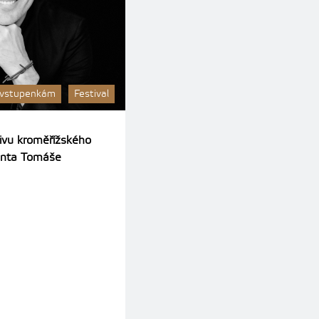
 vstupenkám
Festival
hivu kroměřížského
genta Tomáše