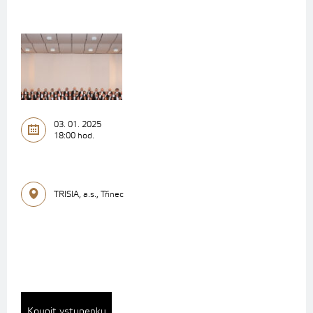
03. 01. 2025
18:00 hod.
TRISIA, a.s., Třinec
Koupit vstupenku