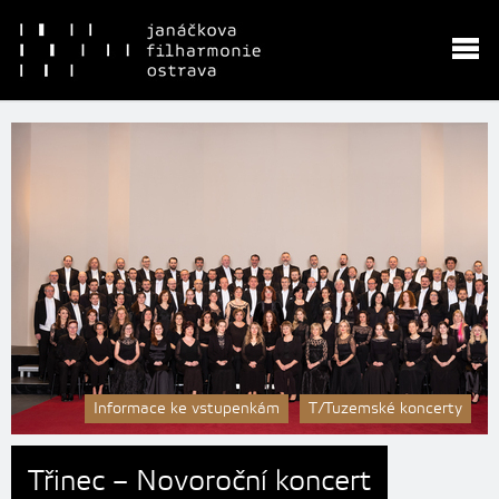
Informace ke vstupenkám
T/Tuzemské koncerty
Třinec – Novoroční koncert