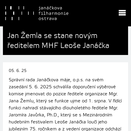
Jan Žemla se stane novým
ředitelem MHF Leoše Janáčka
05. 6. 25
Správní rada Janáčkova máje, o.p.s. na svém
zasedání 5. 6. 2025 schválila doporučení výběrové
komise jmenovat do pozice ředitele organizace Mgr.
Jana Žemlu, který se funkce ujme od 1. srpna. V řídící
funkci nahradí stávajícího dlouholetého ředitele Mgr.
Jaromíra Javůrka, Ph.D., který se s Mezinárodním
hudebním festivalem Leoše Janáčka loučí jeho
jubilejním 75. ročníkem a z vedení organizace odchází