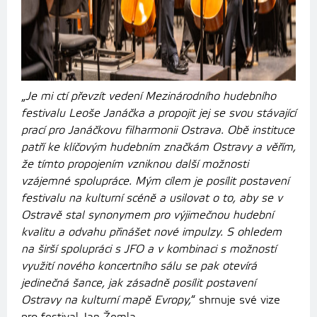
„
Je mi ctí převzít vedení Mezinárodního hudebního
festivalu Leoše Janáčka a propojit jej se svou stávající
prací pro Janáčkovu filharmonii Ostrava. Obě instituce
patří ke klíčovým hudebním značkám Ostravy a věřím,
že tímto propojením vzniknou další možnosti
vzájemné spolupráce. Mým cílem je posílit postavení
festivalu na kulturní scéně a usilovat o to, aby se v
Ostravě stal synonymem pro výjimečnou hudební
kvalitu a odvahu přinášet nové impulzy. S ohledem
na širší spolupráci s JFO a v kombinaci s možností
využití nového koncertního sálu se pak otevírá
jedinečná šance, jak zásadně posílit postavení
Ostravy na kulturní mapě Evropy,
“ shrnuje své vize