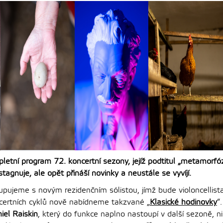
etní program 72. koncertní sezony, jejíž podtitul „metamorfóz
tagnuje, ale opět přináší novinky a neustále se vyvíjí.
pujeme s novým rezidenčním sólistou, jímž bude violoncellis
ncertních cyklů nově nabídneme takzvané „
Klasické hodinovky
“
iel Raiskin
, který do funkce naplno nastoupí v další sezoně, 