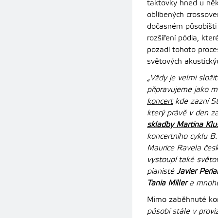
taktovky hned u něk
oblíbených crossove
dočasném působišti 
rozšíření pódia, kt
pozadí tohoto proce
světových akustický
„Vždy je velmi slož
připravujeme jako m
koncert
kde zazní St
který právě v den z
skladby Martina Kl
koncertního cyklu B
Maurice Ravela čes
vystoupí také světo
pianisté
Javier Peri
Tania Miller
a mnoho
Mimo zaběhnuté kon
působí stále v prov