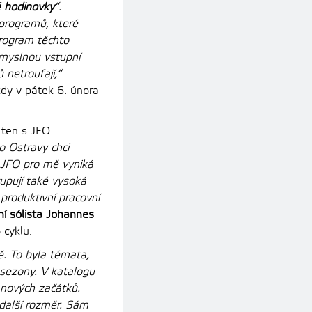
é hodinovky
“.
 programů, které
program těchto
omyslnou vstupní
 netroufají,“
ždy v pátek 6. února
, ten s JFO
o Ostravy chci
 JFO pro mě vyniká
upují také vysoká
produktivní pracovní
ní sólista Johannes
 cyklu.
tě. To byla témata,
 sezony. V katalogu
 nových začátků.
 další rozměr. Sám