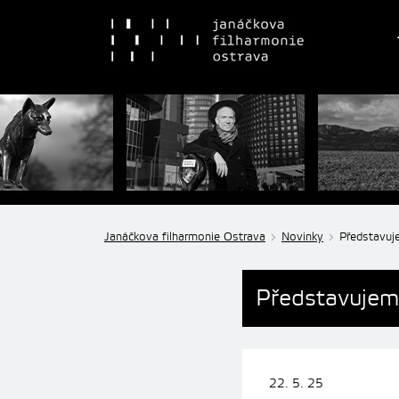
Janáčkova filharmonie Ostrava
Novinky
Představuj
Představujem
22. 5. 25