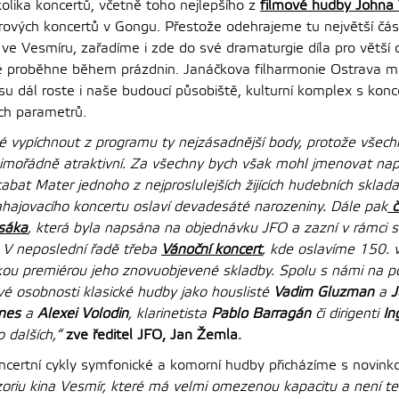
olika koncertů, včetně toho nejlepšího z
filmové hudby Johna 
rových koncertů v Gongu. Přestože odehrajeme tu největší čá
ve Vesmíru, zařadíme i zde do své dramaturgie díla pro větší 
eré proběhne během prázdnin. Janáčkova filharmonie Ostrava 
su dál roste i naše budoucí působiště, kulturní komplex s kon
ch parametrů.
ité vypíchnout z programu ty nejzásadnější body, protože všech
imořádně atraktivní. Za všechny bych však mohl jmenovat nap
abat Mater jednoho z nejproslulejších žijících hudebních sklad
ahajovacího koncertu oslaví devadesáté narozeniny. Dále pak
č
usáka
, která byla napsána na objednávku JFO a zazní v rámci 
. V neposlední řadě třeba
Vánoční koncert
, kde oslavíme 150. v
kou premiérou jeho znovuobjevené skladby. Spolu s námi na 
vé osobnosti klasické hudby jako houslisté
Vadim Gluzman
a
J
anes
a
Alexei Volodin
, klarinetista
Pablo Barragán
či dirigenti
In
 dalších,“
zve ředitel JFO, Jan Žemla.
certní cykly symfonické a komorní hudby přicházíme s novink
izoriu kina Vesmír, které má velmi omezenou kapacitu a není t