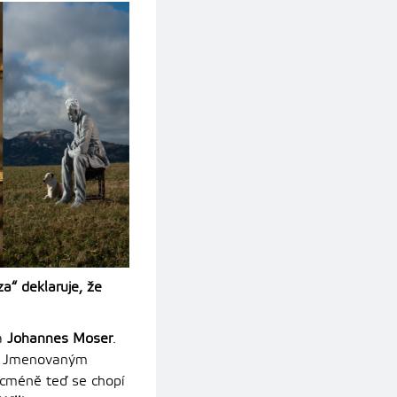
a“ deklaruje, že
ta
Johannes Moser
.
. Jmenovaným
nicméně teď se chopí