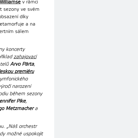
Williamse
v rámci
st sezony ve svém
obsazení díky
metamorfuje a na
certním sálem
ny koncerty
říklad
zahajovací
atelů
Arvo Pärta
,
eskou premiéru
symfonického
ýročí narození
podiu během sezony
ennifer Pike
,
go Metzmacher
a
ou.
„Náš orchestr
edy možné uspokojit