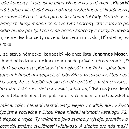
aše koncerty. Proto jsme připravili novinku s názvem „
Klasick
rtů budou mít návštěvníci možnost vyslechnout si kratší verzi
na zahraniční turné nebo pro naše abonentní řady. Protože je 
ámějšími kusy, mohou se právě tyto koncerty stát zároveň p
ické hudby pro ty, kteří si na běžné koncerty z různých důvodů
ím, že se dva koncerty nového koncertního cyklu „H“ odehrají v
o roku.
u se stává německo–kanadský violoncellista
Johannes Moser
il hned několikrát a nejinak tomu bude právě v této sezoně.
„D
v němž se orchestr představí tím nejlepším možným způsobem.
upem k hudební interpretaci. Obvykle s vysokou kvalitou nast
FO pocit, že se hudbě věnuje téměř nezištně a v rámci vysoce 
oho mám také moc rád ostravské publikum,“
říká nový rezidenč
rvé v této roli představí publiku už v červnu v rámci Opavského
měna, zrání, hledání vlastní cesty. Nejen v hudbě, ale i v živo
dyž jsme společně s Ditou Pepe hledali leitmotiv katalogu 72.
né slepice a vejce. Ty vnímáme jako symboly vývoje, proměny a
tenciál změny, cykličnosti i křehkosti. A slepice pro nás mají i