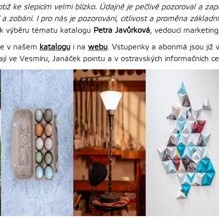
iž ke slepicím velmi blízko. Údajně je pečlivě pozoroval a zapi
í a zobání. I pro nás je pozorování, citlivost a proměna základn
 k výběru tématu katalogu
Petra Javůrková
, vedoucí marketin
te v našem
katalogu
i na
webu
. Vstupenky a abonmá jsou již v
ají ve Vesmíru, Janáček pointu a v ostravských informačních ce