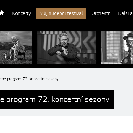
Koncerty
Můj hudební festival
Orchestr
Další a
eme program 72. koncertní sezony
e program 72. koncertní sezony