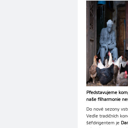
Představujeme kompl
naše filharmonie nes
Do nové sezony vstu
Vedle tradičních ko
šéfdirigentem je
Dan