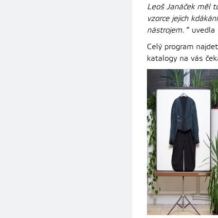
Leoš Janáček měl tot
vzorce jejich kdákán
nástrojem.
“ uvedla
Celý program najde
katalogy na vás ček