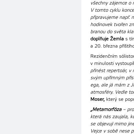
všechny zájemce o n
V tomto cyklu konce
připravujeme např. 
hodinovek tvořen zn
branou do světa klas
doplňuje Žemla
s t
a 20. března příštíh
Rezidenčním sólisto
v minulosti vystoup
přinést repertoár, 
svým upřímným příst
ega, ale já mám z J
atmosféry. Vedle t
Moser,
který se pop
„Metamorfóza
– pro
která nás zaujala, k
se objevují mimo ji
Vejce v sobě nese po