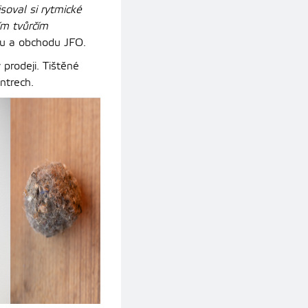
soval si rytmické
ím tvůrčím
gu a obchodu JFO.
 prodeji. Tištěné
ntrech.