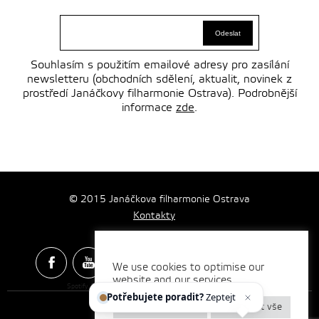
Souhlasím s použitím emailové adresy pro zasílání
newsletteru (obchodních sdělení, aktualit, novinek z
prostředí Janáčkovy filharmonie Ostrava). Podrobnější
informace
zde
.
© 2015 Janáčkova filharmonie Ostrava
Kontakty
We use cookies to optimise our
website and our services.
Spotify & Itunes Icons made by
Freepik
from
www.flaticon.com
Potřebujete poradit?
Zeptejte se
Nastavení cookies
Odmítnout vše