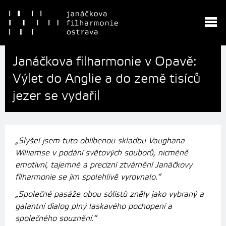
Janáčkova filharmonie v Opavě:
Výlet do Anglie a do země tisíců
jezer se vydařil
„Slyšel jsem tuto oblíbenou skladbu Vaughana
Williamse v podání světových souborů, nicméně
emotivní, tajemné a precizní ztvárnění Janáčkovy
filharmonie se jim spolehlivě vyrovnalo.“
„Společné pasáže obou sólistů zněly jako vybraný a
galantní dialog plný laskavého pochopení a
společného souznění.“