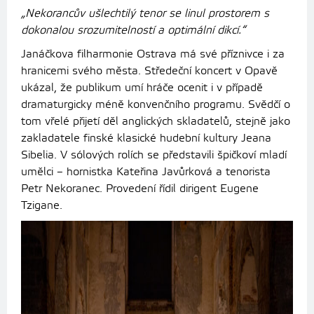
„Nekorancův ušlechtilý tenor se linul prostorem s
dokonalou srozumitelností a optimální dikcí.“
Janáčkova filharmonie Ostrava má své příznivce i za
hranicemi svého města. Středeční koncert v Opavě
ukázal, že publikum umí hráče ocenit i v případě
dramaturgicky méně konvenčního programu. Svědčí o
tom vřelé přijetí děl anglických skladatelů, stejně jako
zakladatele finské klasické hudební kultury Jeana
Sibelia. V sólových rolích se představili špičkoví mladí
umělci – hornistka Kateřina Javůrková a tenorista
Petr Nekoranec. Provedení řídil dirigent Eugene
Tzigane.