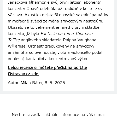
Janáčkova filharmonie svůj první letošní abonentní
koncert v Opavě odehrála už tradičně v kostele sv.
Václava. Akustika nejstarší opavské sakrální památky
mimořádně svědčí zejména smyčcovým nástrojům.
Ukázalo se to vehementně hned v první skladbě
koncertu, jíž byla
Fantazie na téma Thomase
Tallise
anglického skladatele Ralpha Vaughana
Williamse. Orchestr zredukovaný na smyčcový
ansámbl a sólové housle, violu a violoncello podal
noblesní, kantabilní a koncentrovaný výkon.
Celou recenzi si můžete přečíst na portále
Ostravan.cz zde.
Autor: Milan Bátor, 8. 5. 2025
Nechte si zasílat aktuální informace na váš e-mail